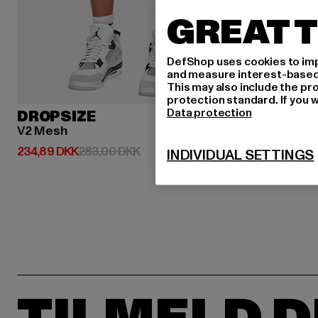
GREAT T
DefShop uses cookies to imp
and measure interest-based c
This may also include the pr
protection standard. If you w
Data protection
DROPSIZE
V2 Mesh
Nuværende pris: 234,89 DKK
Kampagnepris: 283,00 DKK
234,89 DKK
283,00 DKK
INDIVIDUAL SETTINGS