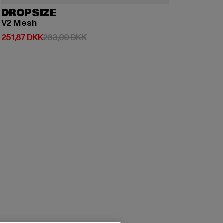
DROPSIZE
V2 Mesh
Nuværende pris: 251,87 DKK
Kampagnepris: 283,00 DKK
251,87 DKK
283,00 DKK