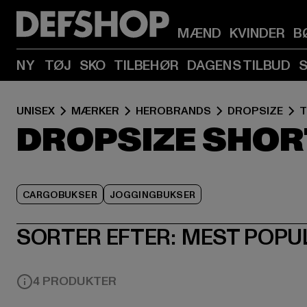
MÆND
KVINDER
B
NY
TØJ
SKO
TILBEHØR
DAGENS TILBUD
UNISEX
MÆRKER
HEROBRANDS
DROPSIZE
T
DROPSIZE SHOR
CARGOBUKSER
JOGGINGBUKSER
SORTER EFTER:
MEST POPU
4 PRODUKTER