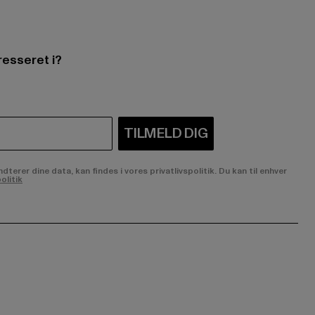
resseret i?
TILMELD DIG
rer dine data, kan findes i vores privatlivspolitik. Du kan til enhver
olitik
ge:
ok page:
ouTube channel: