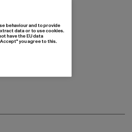
se behaviour and to provide
xtract data or to use cookies.
not have the EU data
"Accept" you agree to this.