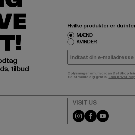
IG
IVE
Hvilke produkter er du inte
T!
MÆND
KVINDER
E-MAIL
odtag
ds, tilbud
Oplysninger om, hvordan DefShop håndte
tid afmelde dig gratis.
Læs privatlivsp
Visit our Instagram pa
Visit our Facebo
Visit our Y