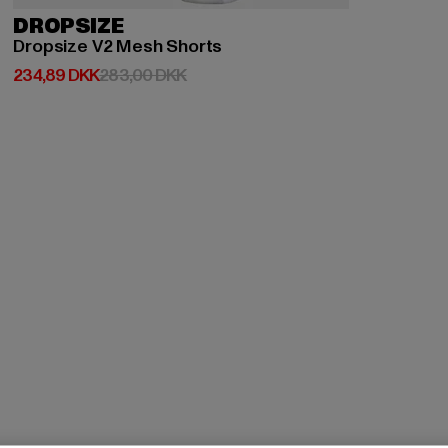
DROPSIZE
Dropsize V2 Mesh Shorts
Nuværende pris: 234,89 DKK
Kampagnepris: 283,00 DKK
234,89 DKK
283,00 DKK