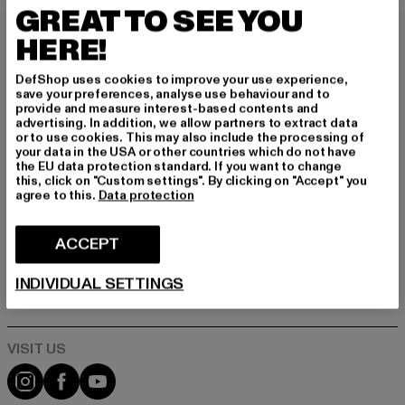
remtidige oplysninger om aktuelle trends, tilbu
GREAT TO SEE YOU
d og kuponer fra DefShop via e-mail!
HERE!
DefShop uses cookies to improve your use experience,
save your preferences, analyse use behaviour and to
Hvilke produkter er du interesseret i?
provide and measure interest-based contents and
MÆND
advertising. In addition, we allow partners to extract data
or to use cookies. This may also include the processing of
KVINDER
your data in the USA or other countries which do not have
the EU data protection standard. If you want to change
this, click on "Custom settings". By clicking on "Accept" you
agree to this.
Data protection
E-MAIL
TILMELD DIG
ACCEPT
Oplysninger om, hvordan DefShop håndterer dine data, kan findes i
INDIVIDUAL SETTINGS
vores privatlivspolitik. Du kan til enhver tid afmelde dig gratis.
Læs
privatlivspolitik
Visit our Instagram page:
Visit our Facebook page:
Visit our YouTube channel: