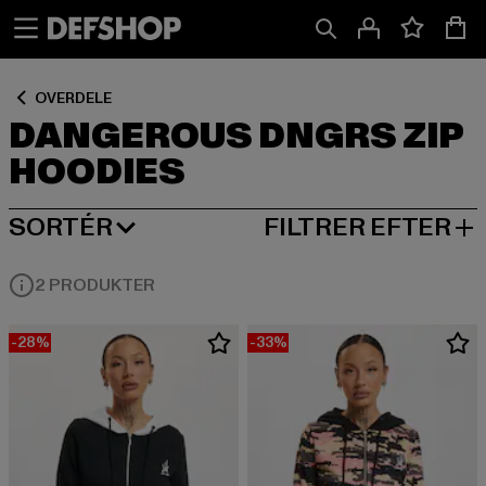
Spring
Spring
Spring
til
til
til
Indhold
Sidefod
Produktgitter
OVERDELE
DANGEROUS DNGRS ZIP
HOODIES
SORTÉR
FILTRER EFTER
MEST POPULÆRE
2 PRODUKTER
-28%
-33%