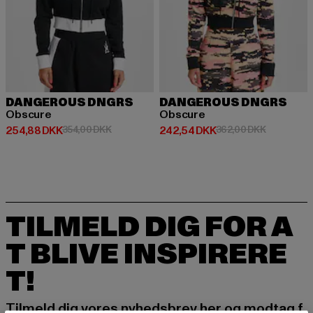
DANGEROUS DNGRS
DANGEROUS DNGRS
Obscure
Obscure
Nuværende pris: 254,88 DKK
Kampagnepris: 354,00 DKK
Nuværende pris: 242,54 DKK
Kampagnep
254,88 DKK
354,00 DKK
242,54 DKK
362,00 DKK
TILMELD DIG FOR A
T BLIVE INSPIRERE
T!
Tilmeld dig vores nyhedsbrev her og modtag f