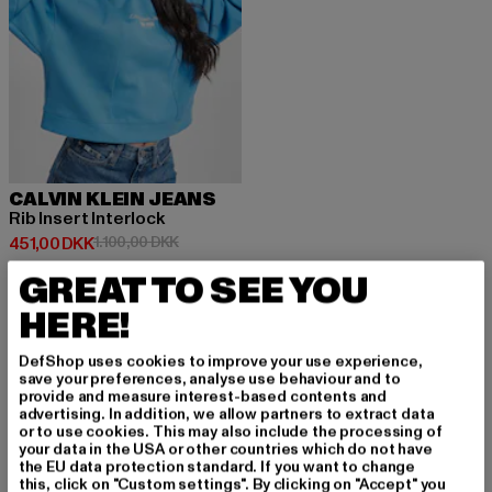
CALVIN KLEIN JEANS
Rib Insert Interlock
Nuværende pris: 451,00 DKK
Kampagnepris: 1.100,00 DKK
451,00 DKK
1.100,00 DKK
GREAT TO SEE YOU
HERE!
DefShop uses cookies to improve your use experience,
TILMELD DIG FOR A
save your preferences, analyse use behaviour and to
provide and measure interest-based contents and
advertising. In addition, we allow partners to extract data
T BLIVE INSPIRERE
or to use cookies. This may also include the processing of
your data in the USA or other countries which do not have
T!
the EU data protection standard. If you want to change
this, click on "Custom settings". By clicking on "Accept" you