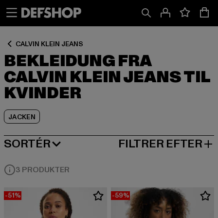
Spring
Spring
Spring
til
til
til
Indhold
Sidefod
Produktgitter
CALVIN KLEIN JEANS
BEKLEIDUNG FRA
CALVIN KLEIN JEANS TIL
KVINDER
JACKEN
SORTÉR
FILTRER EFTER
MEST POPULÆRE
3 PRODUKTER
-51%
-59%