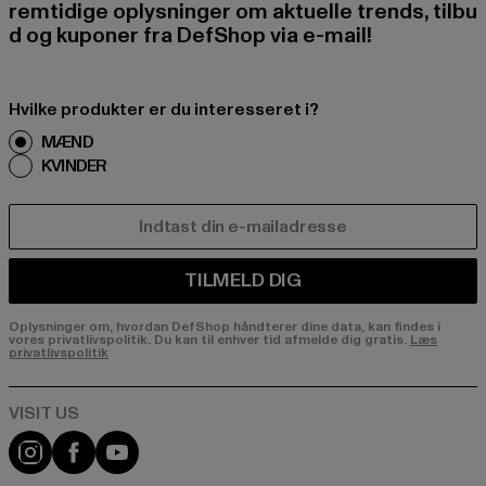
remtidige oplysninger om aktuelle trends, tilbu
d og kuponer fra DefShop via e-mail!
Hvilke produkter er du interesseret i?
MÆND
KVINDER
E-MAIL
TILMELD DIG
Oplysninger om, hvordan DefShop håndterer dine data, kan findes i
vores privatlivspolitik. Du kan til enhver tid afmelde dig gratis.
Læs
privatlivspolitik
Visit our Instagram page:
Visit our Facebook page:
Visit our YouTube channel: