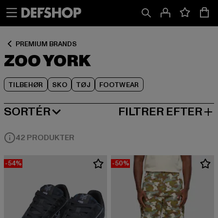
Spring
Spring
Spring
til
til
til
Indhold
Sidefod
Produktgitter
PREMIUM BRANDS
ZOO YORK
TILBEHØR
SKO
TØJ
FOOTWEAR
SORTÉR
FILTRER EFTER
MEST POPULÆRE
42 PRODUKTER
-54%
-50%