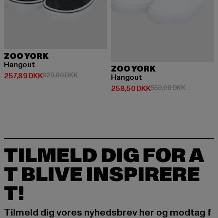
ZOO YORK
Hangout
ZOO YORK
Nuværende pris: 257,89 DKK
Kampagnepris: 629,00 DKK
257,89 DKK
629,00 DKK
Hangout
Nuværende pris: 258,50 DKK
Kampagnep
258,50 DKK
550,00 DKK
TILMELD DIG FOR A
T BLIVE INSPIRERE
T!
Tilmeld dig vores nyhedsbrev her og modtag f