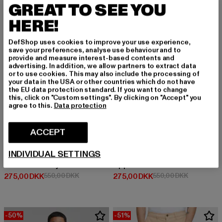
GREAT TO SEE YOU
-50%
-50%
HERE!
DefShop uses cookies to improve your use experience,
save your preferences, analyse use behaviour and to
provide and measure interest-based contents and
advertising. In addition, we allow partners to extract data
or to use cookies. This may also include the processing of
your data in the USA or other countries which do not have
the EU data protection standard. If you want to change
this, click on "Custom settings". By clicking on "Accept" you
agree to this.
Data protection
ACCEPT
INDIVIDUAL SETTINGS
ZOO YORK
ZOO YORK
Zoo York Scary Hoodie
Apple
Nuværende pris: 275,00 DKK
Kampagnepris: 550,00 DKK
Nuværende pris: 275,00 DKK
Kampagnepr
275,00 DKK
550,00 DKK
275,00 DKK
550,00 DKK
-50%
-51%