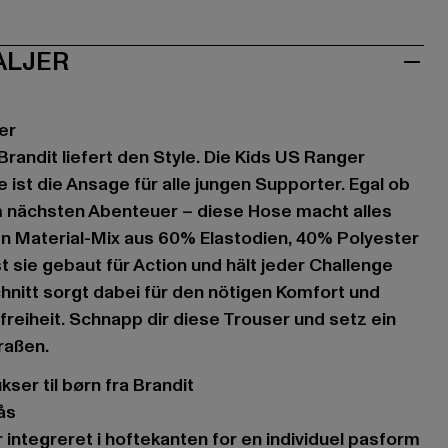
e
mouflage
olive
ALJER
er
Brandit liefert den Style. Die Kids US Ranger
 ist die Ansage für alle jungen Supporter. Egal ob
m nächsten Abenteuer – diese Hose macht alles
en Material-Mix aus 60% Elastodien, 40% Polyester
 sie gebaut für Action und hält jeder Challenge
hnitt sorgt dabei für den nötigen Komfort und
eiheit. Schnapp dir diese Trouser und setz ein
raßen.
kser til børn fra Brandit
lås
r integreret i hoftekanten for en individuel pasform