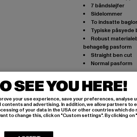
7 båndsløjfer
Sidelommer
To indsatte bag
Typiske påsyede
Robust materialeblanding sikrer holdbarhed og giver en meget
behagelig pasform
Straight ben cut
Normal pasform
Anledning: Hverdag, Fr
O SEE YOU HERE!
Typer af lukningstyper:
Skær: Regular
rove your use experience, save your preferences, analyse u
Mærke: Brandit
ontents and advertising. In addition, we allow partners to e
Kategori: Cargo Trou
ocessing of your data in the USA or other countries which do 
ant to change this, click on "Custom settings". By clicking on 
Farve: camouflage
Producentens farve:
Materialesammensætn