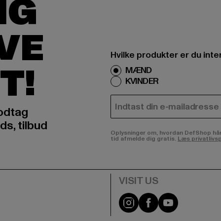
IG
IVE
Hvilke produkter er du inte
T!
MÆND
KVINDER
E-MAIL
odtag
ds, tilbud
Oplysninger om, hvordan DefShop håndte
tid afmelde dig gratis.
Læs privatlivsp
Visit our Instagram pa
Visit our Facebo
Visit our Y