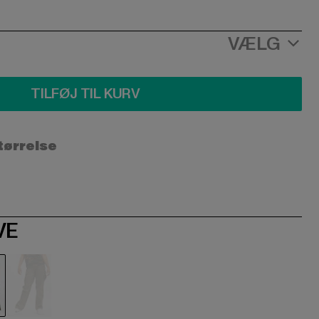
VÆLG
TILFØJ TIL KURV
størrelse
VE