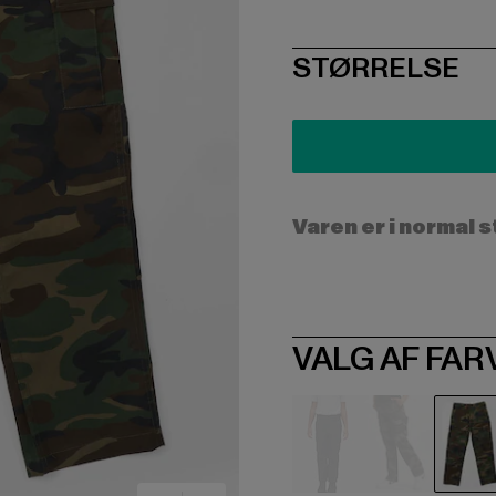
SIZE
STØRRELSE
Varen er i normal 
VALG AF FAR