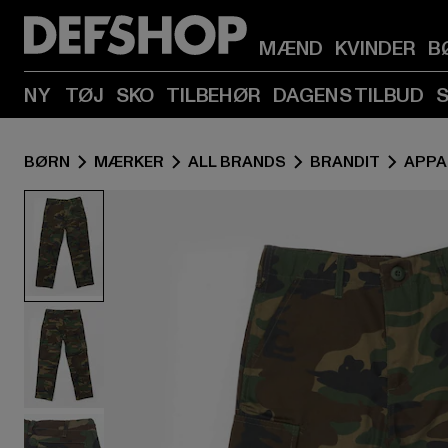
MÆND
KVINDER
B
NY
TØJ
SKO
TILBEHØR
DAGENS TILBUD
BØRN
MÆRKER
ALL BRANDS
BRANDIT
APPA