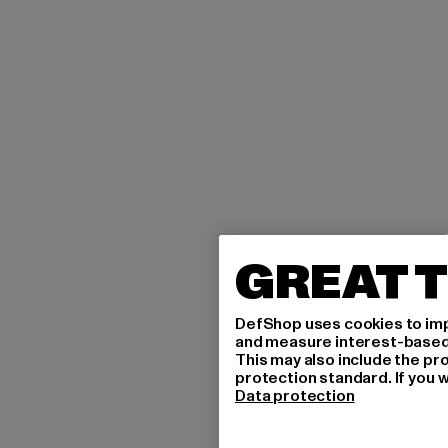
GREAT T
DefShop uses cookies to imp
and measure interest-based c
This may also include the pr
protection standard. If you w
Data protection