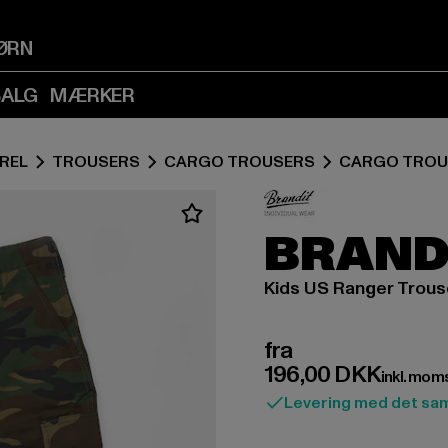
Spring
Spring
til
til
ØRN
Indhold
Sidefod
(Tryk
(Tryk
SALG
MÆRKER
på
på
Enter)
Enter)
REL
TROUSERS
CARGO TROUSERS
CARGO TROU
BRAND
Kids US Ranger Trous
Nuværende pris: F
fra
196,00 DKK
inkl. mom
Levering med det sa