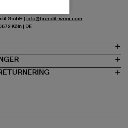
xtil GmbH |
info@brandit-wear.com
0672 Köln | DE
INGER
 RETURNERING