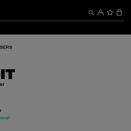
SERS
IT
er
ra 196,00 DKK
s
mme!