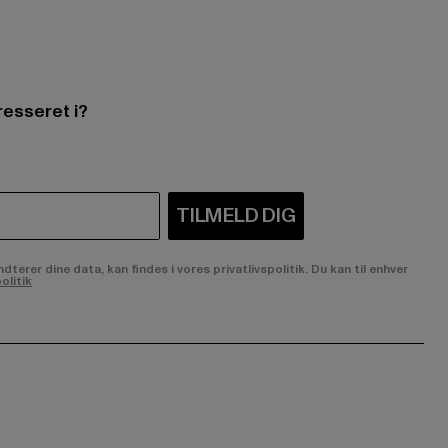
resseret i?
TILMELD DIG
rer dine data, kan findes i vores privatlivspolitik. Du kan til enhver
olitik
ge:
ok page:
ouTube channel: