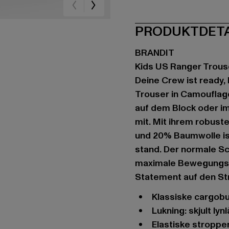
schwarz
camouflag
ca
PRODUKTDET
BRANDIT
Kids US Ranger Trous
Deine Crew ist ready, 
Trouser in Camouflage
auf dem Block oder i
mit. Mit ihrem robust
und 20% Baumwolle ist
stand. Der normale Sc
maximale Bewegungsfr
Statement auf den St
Klassiske cargobu
Lukning: skjult lyn
Elastiske stroppe