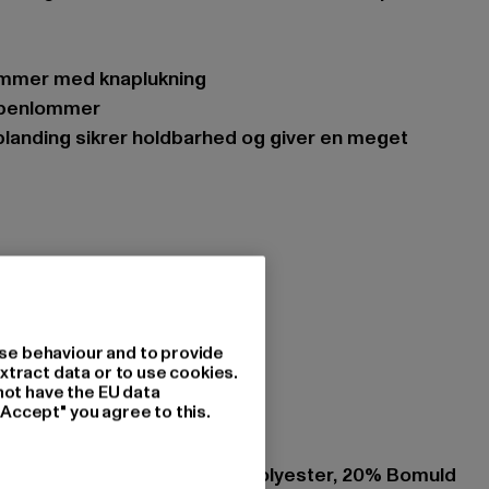
lommer med knaplukning
 benlommer
itid
 skjult lynlås
se behaviour and to provide
xtract data or to use cookies.
sers
not have the EU data
"Accept" you agree to this.
 woodland
ing: 60% Elastodien, 40% Polyester, 20% Bomuld