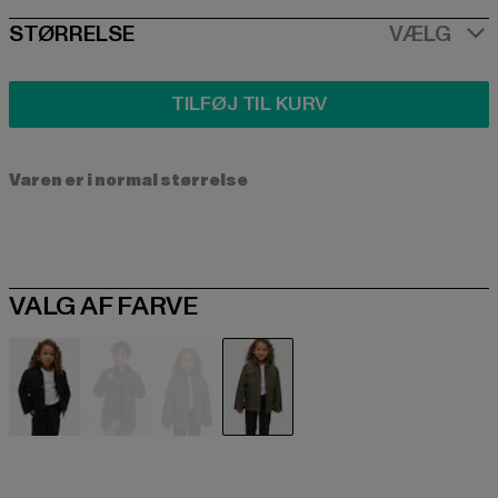
SIZE
STØRRELSE
VÆLG
TILFØJ TIL KURV
Varen er i normal størrelse
VALG AF FARVE
schwarz
camouflage
grün
olive