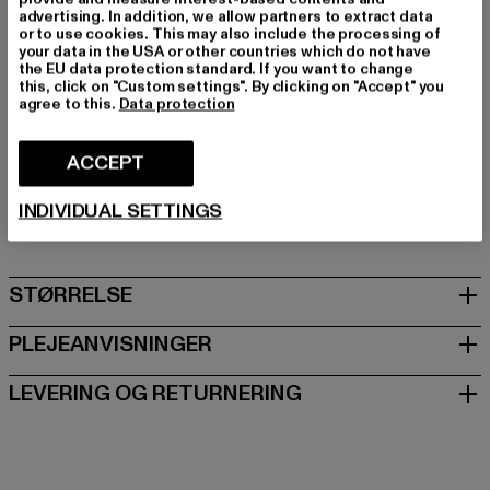
Mærke: Brandit
advertising. In addition, we allow partners to extract data
or to use cookies. This may also include the processing of
Kategori: Parkas
your data in the USA or other countries which do not have
Farve: olive
the EU data protection standard. If you want to change
this, click on "Custom settings". By clicking on "Accept" you
Producentens farve: olive
agree to this.
Data protection
Materialesammensætning: 80% Bomuld, 20% Polyester
Art.nr: BD6001-00176
ACCEPT
Producent: Brandit Textil GmbH |
info@brandit-wear.com
INDIVIDUAL SETTINGS
Spichernstraße 6a | 50672 Köln | DE
STØRRELSE
PLEJEANVISNINGER
LEVERING OG RETURNERING