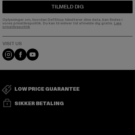
TILMELD DIG
Oplysninger om, hvordan DefShop håndterer dine data, kan findes i
vores privatlivspolitik. Du kan til enhver tid afmelde dig gratis.
Læs
privatlivspolitik
Visit our Instagram page:
Visit our Facebook page:
Visit our YouTube channel:
LOW PRICE GUARANTEE
SIKKER BETALING