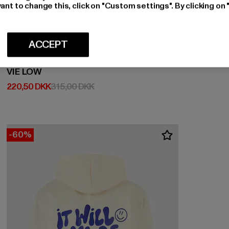
ant to change this, click on "Custom settings". By clicking on 
ACCEPT
BRUNO BANANI
VIE LOW
Nuværende pris: 220,50 DKK
Kampagnepris: 315,00 DKK
220,50 DKK
315,00 DKK
-60%