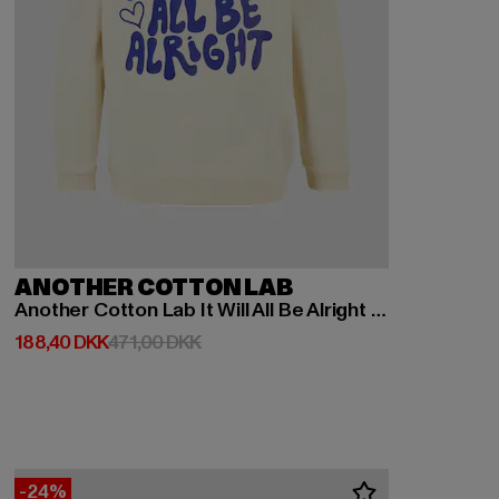
ANOTHER COTTON LAB
Another Cotton Lab It Will All Be Alright Kids Hoodie
Nuværende pris: 188,40 DKK
Kampagnepris: 471,00 DKK
188,40 DKK
471,00 DKK
-24%