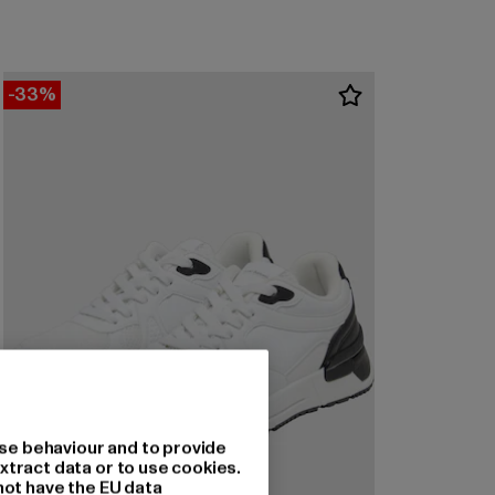
-33%
se behaviour and to provide
xtract data or to use cookies.
not have the EU data