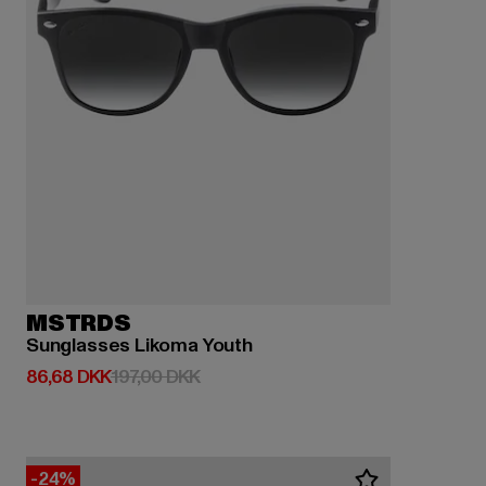
MSTRDS
Sunglasses Likoma Youth
Nuværende pris: 86,68 DKK
Kampagnepris: 197,00 DKK
86,68 DKK
197,00 DKK
-24%