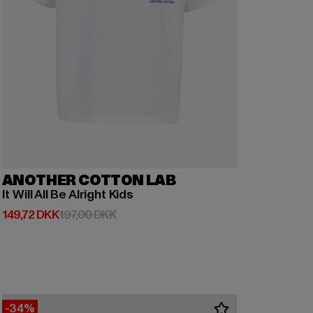
ANOTHER COTTON LAB
It Will All Be Alright Kids
Nuværende pris: 149,72 DKK
Kampagnepris: 197,00 DKK
149,72 DKK
197,00 DKK
-34%