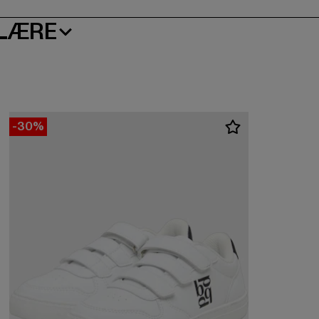
LÆRE
-30%