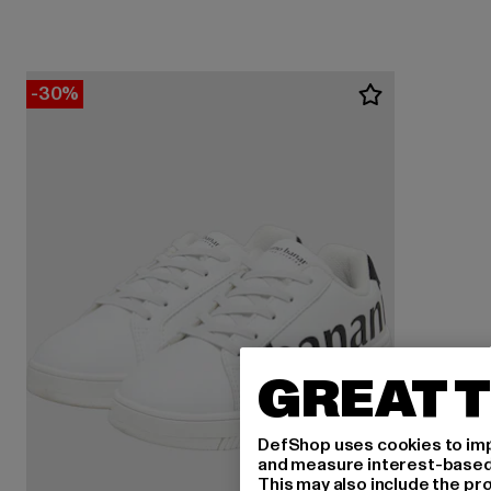
-30%
GREAT T
DefShop uses cookies to imp
and measure interest-based c
This may also include the pr