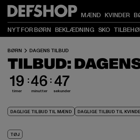
MÆND
KVINDER
B
NYT FOR BØRN
BEKLÆDNING
SKO
TILBEHØ
BØRN
DAGENS TILBUD
TILBUD: DAGENS
19
46
46
timer
minutter
sekunder
DAGLIGE TILBUD TIL MÆND
DAGLIGE TILBUD TIL KVIND
TØJ