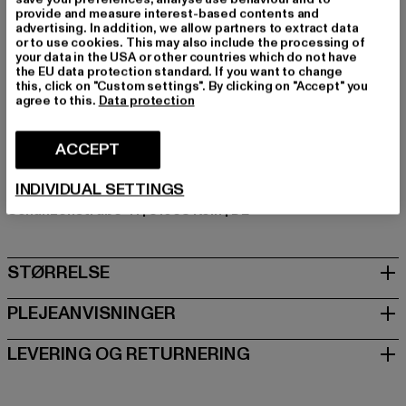
provide and measure interest-based contents and
Mærke: K1X
advertising. In addition, we allow partners to extract data
Kategori: T-shirts
or to use cookies. This may also include the processing of
your data in the USA or other countries which do not have
Farve: weiß
the EU data protection standard. If you want to change
Producentens farve: white
this, click on "Custom settings". By clicking on "Accept" you
agree to this.
Data protection
Materialesammensætning: 100% Bomuld
Art.nr: 60690072-00220
ACCEPT
Producent: Urban Styles Agency GmbH & Co. KG |
INDIVIDUAL SETTINGS
agentur@urbanstylesagency.com
Schanzenstraße 41 | 51063 Köln | DE
STØRRELSE
PLEJEANVISNINGER
LEVERING OG RETURNERING