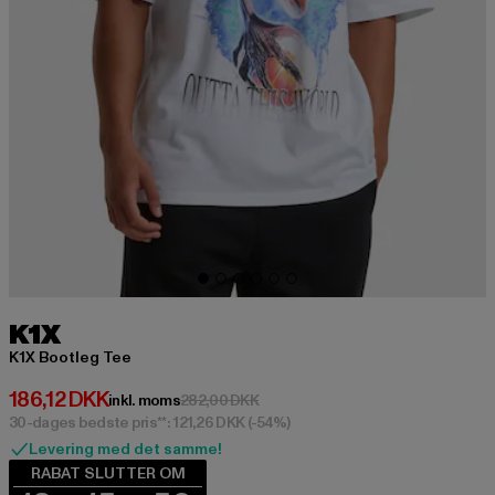
K1X
K1X Bootleg Tee
Nuværende pris: 186,12 DKK
186,12 DKK
Kampagnepris: 282,00 DKK
inkl. moms
282,00 DKK
30-dages bedste pris**: 121,26 DKK
(-54%)
Levering med det samme!
RABAT SLUTTER OM