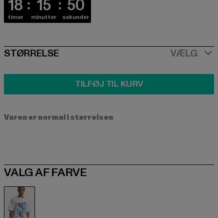
18
15
49
timer
minutter
sekunder
SIZE
STØRRELSE
VÆLG
TILFØJ TIL KURV
Varen er normal i størrelsen
VALG AF FARVE