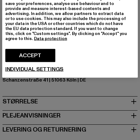
save your preferences, analyse use behaviour and to
svedebånd, Broderede lufthuller
provide and measure interest-based contents and
Mærke: K1X
advertising. In addition, we allow partners to extract data
or to use cookies. This may also include the processing of
Kategori: Hüte & Mützen
your data in the USA or other countries which do not have
Farve: blau
the EU data protection standard. If you want to change
this, click on "Custom settings". By clicking on "Accept" you
Producentens farve: blue
agree to this.
Data protection
Materialesammensætning: 100% Bomuld
Art.nr: 7001183-00064
ACCEPT
Producent: Urban Styles Agency GmbH & Co. KG |
INDIVIDUAL SETTINGS
agentur@urbanstylesagency.com
Schanzenstraße 41 | 51063 Köln | DE
STØRRELSE
PLEJEANVISNINGER
LEVERING OG RETURNERING