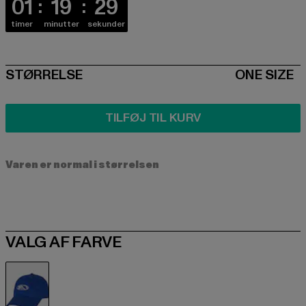
01
19
29
timer
minutter
sekunder
SIZE
STØRRELSE
ONE SIZE
TILFØJ TIL KURV
Varen er normal i størrelsen
VALG AF FARVE