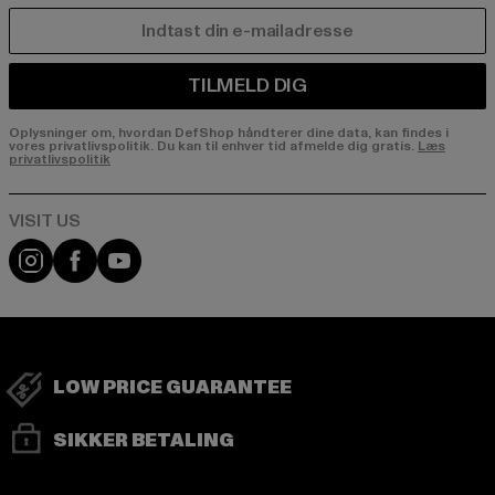
E-MAIL
TILMELD DIG
Oplysninger om, hvordan DefShop håndterer dine data, kan findes i
vores privatlivspolitik. Du kan til enhver tid afmelde dig gratis.
Læs
privatlivspolitik
Visit our Instagram page:
Visit our Facebook page:
Visit our YouTube channel:
LOW PRICE GUARANTEE
SIKKER BETALING