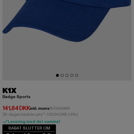
K1X
Badge Sports
Nuværende pris: 141,84 DKK
141,84 DKK
Kampagnepris: 197,00 DKK
inkl. moms
197,00 DKK
30-dages bedste pris**: 133,96 DKK
(-6%)
Levering med det samme!
RABAT SLUTTER OM