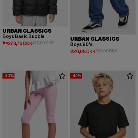
URBAN CLASSICS
Boys Basic Bubble
URBAN CLASSICS
Nuværende pris: Fra 273,76 DKK
Kampagnepris: 472,00 DKK
fra
273,76 DKK
472,00 DKK
Boys 90's
Nuværende pris: 220,08 DKK
Kampagnep
220,08 DKK
393,00 DKK
-40%
-44%