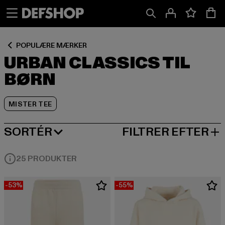
Spring
Spring
Spring
til
til
til
Indhold
Sidefod
Produktgitter
POPULÆRE MÆRKER
URBAN CLASSICS TIL
BØRN
MISTER TEE
SORTÉR
FILTRER EFTER
MEST POPULÆRE
25 PRODUKTER
-53%
-55%