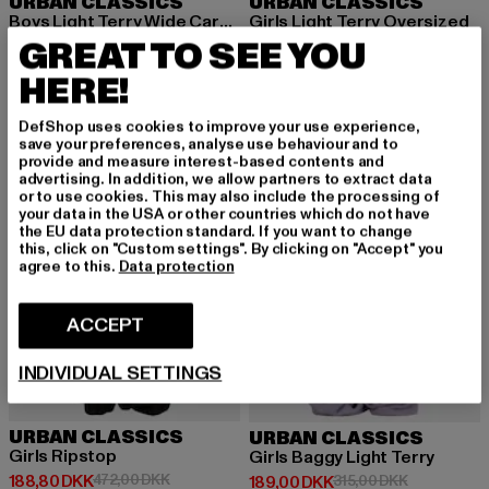
URBAN CLASSICS
URBAN CLASSICS
Boys Light Terry Wide Cargo Sweatpants
Girls Light Terry Oversized
GREAT TO SEE YOU
Nuværende pris: 161,31 DKK
Kampagnepris: 283,00 DKK
Nuværende pris: 148,05 DKK
Kampagnepri
161,31 DKK
283,00 DKK
148,05 DKK
315,00 DKK
HERE!
DefShop uses cookies to improve your use experience,
-60%
-40%
save your preferences, analyse use behaviour and to
provide and measure interest-based contents and
advertising. In addition, we allow partners to extract data
or to use cookies. This may also include the processing of
your data in the USA or other countries which do not have
the EU data protection standard. If you want to change
this, click on "Custom settings". By clicking on "Accept" you
agree to this.
Data protection
ACCEPT
INDIVIDUAL SETTINGS
URBAN CLASSICS
URBAN CLASSICS
Girls Ripstop
Girls Baggy Light Terry
Nuværende pris: 188,80 DKK
Kampagnepris: 472,00 DKK
188,80 DKK
472,00 DKK
Nuværende pris: 189,00 DKK
Kampagnepri
189,00 DKK
315,00 DKK