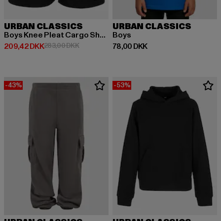
URBAN CLASSICS
URBAN CLASSICS
Boys Knee Pleat Cargo Shorts
Boys
Nuværende pris: 209,42 DKK
Kampagnepris: 283,00 DKK
Nuværende pris: 78,00 DKK
209,42 DKK
283,00 DKK
78,00 DKK
-43%
-53%