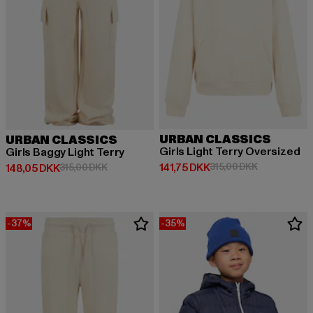
URBAN CLASSICS
URBAN CLASSICS
Girls Light Terry Oversized
Girls Baggy Light Terry
Nuværende pris: 141,75 DKK
Kampagnepri
141,75 DKK
315,00 DKK
Nuværende pris: 148,05 DKK
Kampagnepris: 315,00 DKK
148,05 DKK
315,00 DKK
-37%
-35%