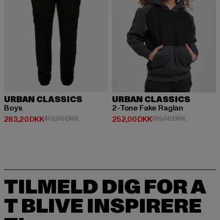
URBAN CLASSICS
URBAN CLASSICS
Boys
2-Tone Fake Raglan
Nuværende pris: 283,20 DKK
Kampagnepris: 472,00 DKK
Nuværende pris: 252,00 DKK
Kampagnepr
283,20 DKK
472,00 DKK
252,00 DKK
315,00 DKK
TILMELD DIG FOR A
T BLIVE INSPIRERE