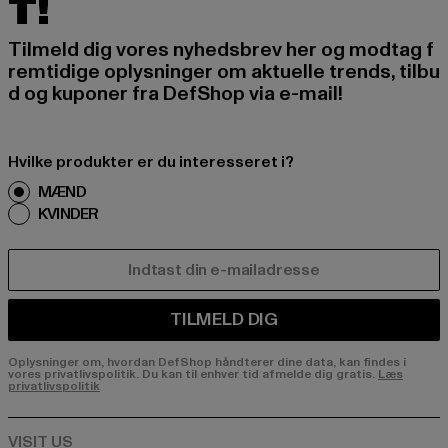
T!
Tilmeld dig vores nyhedsbrev her og modtag f
remtidige oplysninger om aktuelle trends, tilbu
d og kuponer fra DefShop via e-mail!
Hvilke produkter er du interesseret i?
MÆND
KVINDER
E-MAIL
TILMELD DIG
Oplysninger om, hvordan DefShop håndterer dine data, kan findes i
vores privatlivspolitik. Du kan til enhver tid afmelde dig gratis.
Læs
privatlivspolitik