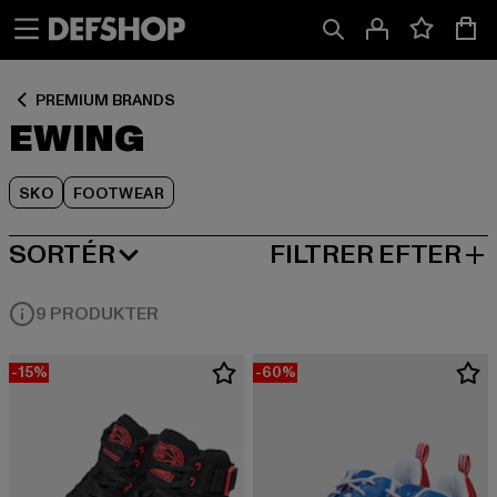
Spring
Spring
Spring
til
til
til
Indhold
Sidefod
Produktgitter
PREMIUM BRANDS
EWING
SKO
FOOTWEAR
SORTÉR
FILTRER EFTER
MEST POPULÆRE
9 PRODUKTER
-15%
-60%