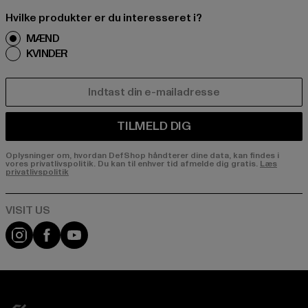
Hvilke produkter er du interesseret i?
MÆND
KVINDER
E-MAIL
TILMELD DIG
Oplysninger om, hvordan DefShop håndterer dine data, kan findes i
vores privatlivspolitik. Du kan til enhver tid afmelde dig gratis.
Læs
privatlivspolitik
Visit our Instagram page:
Visit our Facebook page:
Visit our YouTube channel: