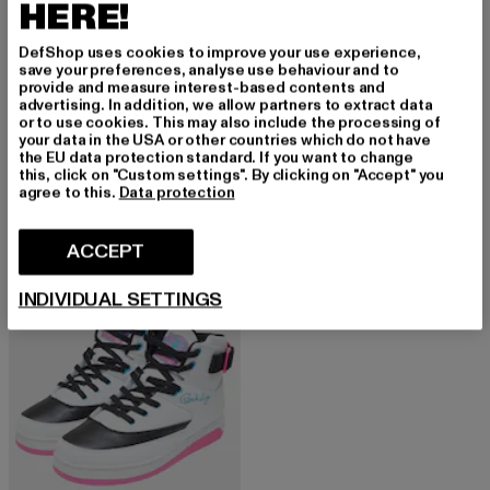
HERE!
DefShop uses cookies to improve your use experience,
save your preferences, analyse use behaviour and to
provide and measure interest-based contents and
EWING
advertising. In addition, we allow partners to extract data
33 HI Non Strap
or to use cookies. This may also include the processing of
EWING
your data in the USA or other countries which do not have
Nuværende pris: 667,25 DKK
Kampagnepr
667,25 DKK
785,00 DKK
33 HI Non Strap
the EU data protection standard. If you want to change
Nuværende pris: 651,55 DKK
Kampagnepris: 785,00 DKK
651,55 DKK
785,00 DKK
this, click on "Custom settings". By clicking on "Accept" you
agree to this.
Data protection
ACCEPT
-35%
INDIVIDUAL SETTINGS