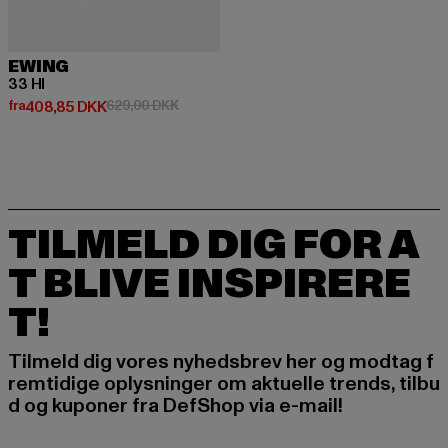
EWING
33 HI
Nuværende pris: Fra 408,85 DKK
Kampagnepris: 629,00 DKK
fra
408,85 DKK
629,00 DKK
TILMELD DIG FOR A
T BLIVE INSPIRERE
T!
Tilmeld dig vores nyhedsbrev her og modtag f
remtidige oplysninger om aktuelle trends, tilbu
d og kuponer fra DefShop via e-mail!