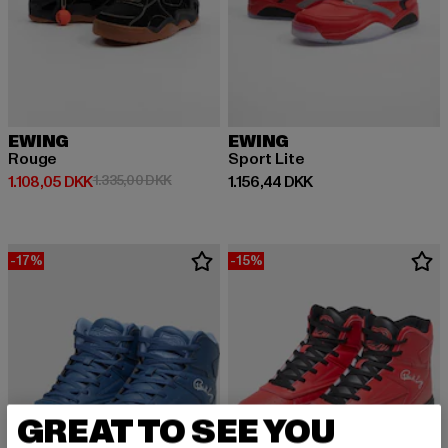
EWING
EWING
Rouge
Sport Lite
Nuværende pris: 1.108,05 DKK
Kampagnepris: 1.335,00 DKK
Nuværende pris: 1.156,44 DKK
1.108,05 DKK
1.335,00 DKK
1.156,44 DKK
-17%
-15%
GREAT TO SEE YOU