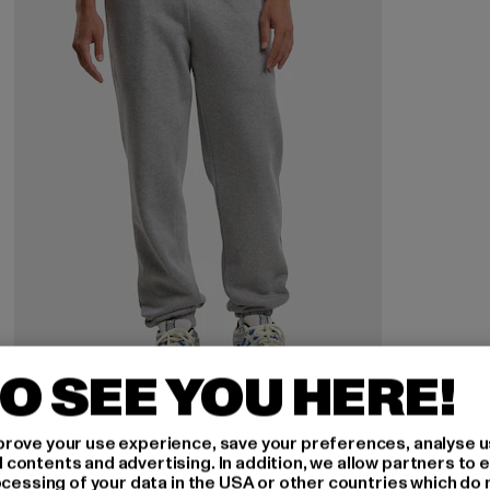
O SEE YOU HERE!
URBAN CLASSICS
Basic Essential
rove your use experience, save your preferences, analyse u
ontents and advertising. In addition, we allow partners to e
Nuværende pris: 196,50 DKK
Kampagnepris: 393,00 DKK
196,50 DKK
393,00 DKK
ocessing of your data in the USA or other countries which do 