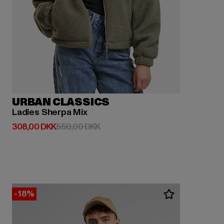
URBAN CLASSICS
Ladies Sherpa Mix
Nuværende pris: 308,00 DKK
Kampagnepris: 550,00 DKK
308,00 DKK
550,00 DKK
-18%