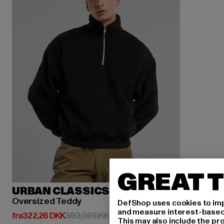
GREAT T
URBAN CLASSICS
Oversized Teddy
DefShop uses cookies to imp
and measure interest-based c
Nuværende pris: Fra 322,26 DKK
Kampagnepris: 393,00 DKK
fra
322,26 DKK
393,00 DKK
This may also include the pr