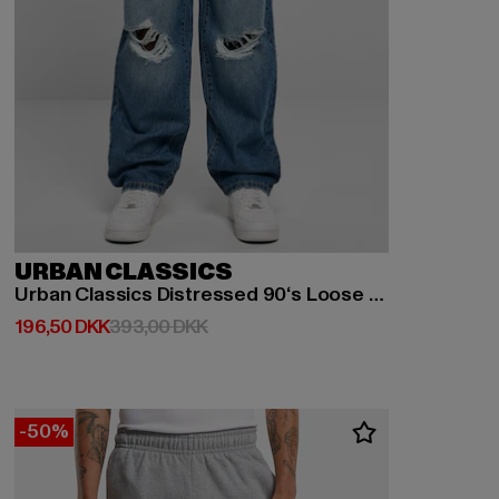
URBAN CLASSICS
Urban Classics Distressed 90‘s Loose Fit Jeans
Nuværende pris: 196,50 DKK
Kampagnepris: 393,00 DKK
196,50 DKK
393,00 DKK
-50%