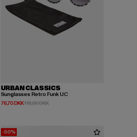
URBAN CLASSICS
Sunglasses Retro Funk UC
Nuværende pris: 76,70 DKK
Kampagnepris: 118,00 DKK
76,70 DKK
118,00 DKK
-50%