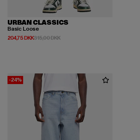
URBAN CLASSICS
Basic Loose
Nuværende pris: 204,75 DKK
Kampagnepris: 315,00 DKK
204,75 DKK
315,00 DKK
-24%