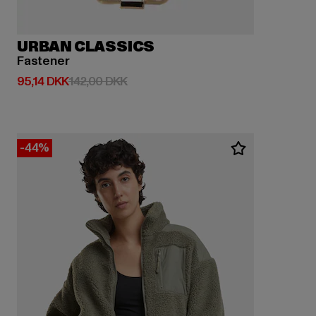
URBAN CLASSICS
Fastener
Nuværende pris: 95,14 DKK
Kampagnepris: 142,00 DKK
95,14 DKK
142,00 DKK
-44%