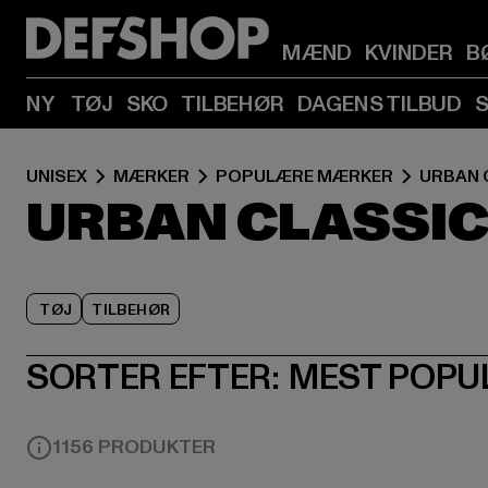
MÆND
KVINDER
B
NY
TØJ
SKO
TILBEHØR
DAGENS TILBUD
UNISEX
MÆRKER
POPULÆRE MÆRKER
URBAN 
URBAN CLASSI
TØJ
TILBEHØR
SORTER EFTER:
MEST POPU
1156 PRODUKTER