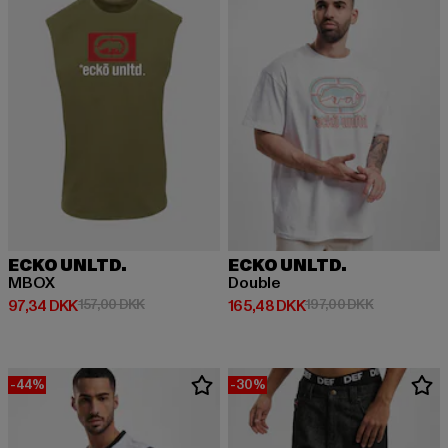
ECKO UNLTD.
ECKO UNLTD.
MBOX
Double
Nuværende pris: 97,34 DKK
Kampagnepris: 157,00 DKK
Nuværende pris: 165,48 DKK
Kampagnepri
97,34 DKK
157,00 DKK
165,48 DKK
197,00 DKK
-44%
-30%