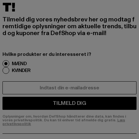
T!
Tilmeld dig vores nyhedsbrev her og modtag f
remtidige oplysninger om aktuelle trends, tilbu
d og kuponer fra DefShop via e-mail!
Hvilke produkter er du interesseret i?
MÆND
KVINDER
E-MAIL
TILMELD DIG
Oplysninger om, hvordan DefShop håndterer dine data, kan findes i
vores privatlivspolitik. Du kan til enhver tid afmelde dig gratis.
Læs
privatlivspolitik