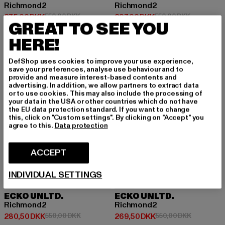
Richmond2
Richmond2
Nuværende pris: 275,00 DKK
Kampagnepris: 550,00 DKK
Nuværende pris: 297,00 DKK
Kampagnepr
275,00 DKK
550,00 DKK
297,00 DKK
550,00 DKK
GREAT TO SEE YOU
HERE!
-49%
-51%
DefShop uses cookies to improve your use experience,
save your preferences, analyse use behaviour and to
provide and measure interest-based contents and
advertising. In addition, we allow partners to extract data
or to use cookies. This may also include the processing of
your data in the USA or other countries which do not have
the EU data protection standard. If you want to change
this, click on "Custom settings". By clicking on "Accept" you
agree to this.
Data protection
ACCEPT
INDIVIDUAL SETTINGS
ECKO UNLTD.
ECKO UNLTD.
Richmond2
Richmond2
Nuværende pris: 280,50 DKK
Kampagnepris: 550,00 DKK
Nuværende pris: 269,50 DKK
Kampagnep
280,50 DKK
550,00 DKK
269,50 DKK
550,00 DKK