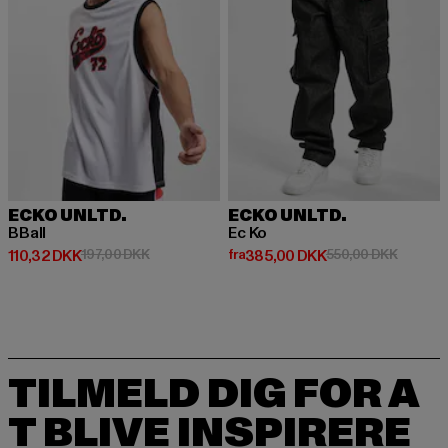
ECKO UNLTD.
ECKO UNLTD.
BBall
Ec Ko
Nuværende pris: 110,32 DKK
Kampagnepris: 197,00 DKK
Nuværende pris: Fra 385,00 DK
Kampagn
110,32 DKK
197,00 DKK
fra
385,00 DKK
550,00 DKK
TILMELD DIG FOR A
T BLIVE INSPIRERE