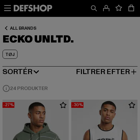
Spring
Spring
Spring
til
til
til
Indhold
Sidefod
Produktgitter
ALL BRANDS
ECKO UNLTD.
TØJ
SORTÉR
FILTRER EFTER
NY I
24 PRODUKTER
-27%
-30%