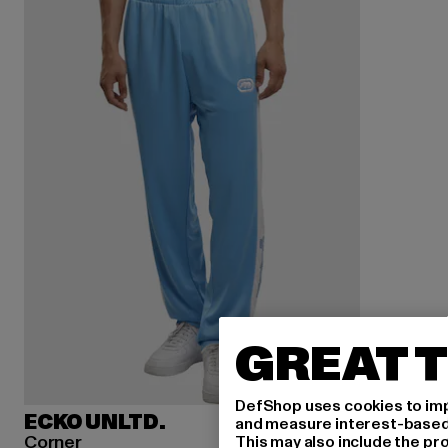
GREAT T
DefShop uses cookies to imp
ECKO UNLTD.
and measure interest-based c
Corner
This may also include the pr