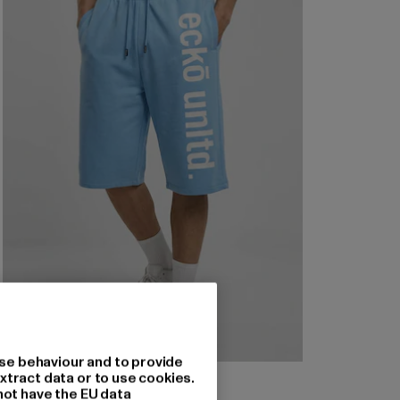
se behaviour and to provide
ECKO UNLTD.
xtract data or to use cookies.
2 Face
not have the EU data