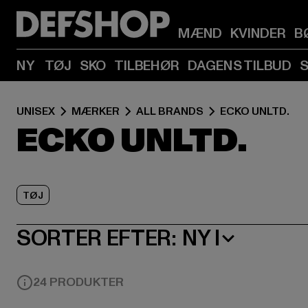
MÆND
KVINDER
B
NY
TØJ
SKO
TILBEHØR
DAGENS TILBUD
UNISEX
MÆRKER
ALL BRANDS
ECKO UNLTD.
ECKO UNLTD.
TØJ
SORTER EFTER:
NY I
24 PRODUKTER