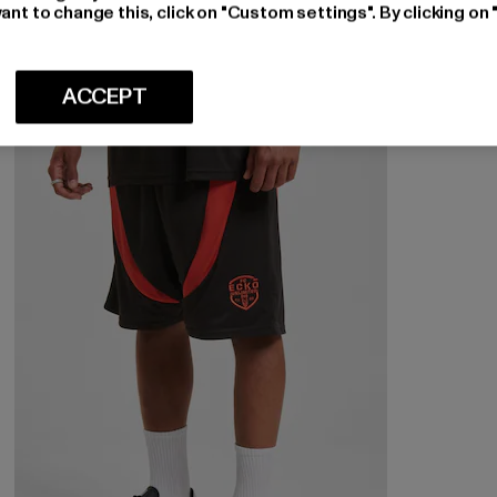
ant to change this, click on "Custom settings". By clicking on 
Nuværende pris: Fra 267,88 DKK
Kampagnepris: 362,00 DKK
fra
267,88 DKK
362,00 DKK
ACCEPT
-28%