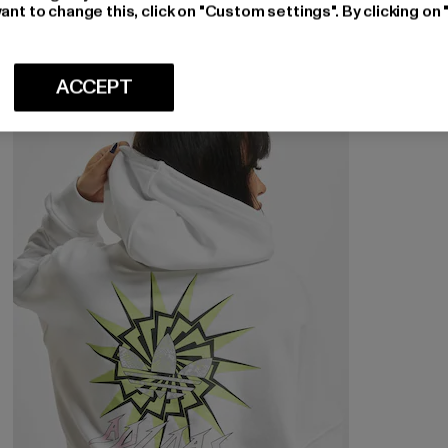
ant to change this, click on "Custom settings". By clicking on 
Nuværende pris: 173,25 DKK
Kampagnepris: 315,00 DKK
173,25 DKK
315,00 DKK
ACCEPT
-53%