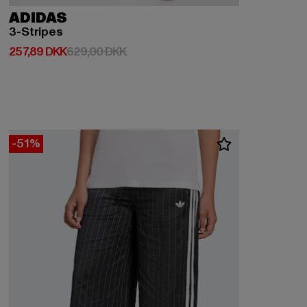
ADIDAS
3-Stripes
Nuværende pris: 257,89 DKK
Kampagnepris: 629,00 DKK
257,89 DKK
629,00 DKK
-51%