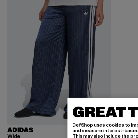
GREAT T
DefShop uses cookies to imp
ADIDAS
and measure interest-based c
Wide
This may also include the pr