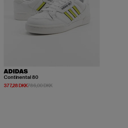
ADIDAS
Continental 80
Nuværende pris: 377,28 DKK
Kampagnepris: 786,00 DKK
377,28 DKK
786,00 DKK