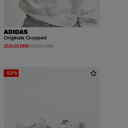
ADIDAS
Originals Cropped
Nuværende pris: 258,03 DKK
Kampagnepris: 549,00 DKK
258,03 DKK
549,00 DKK
-52%