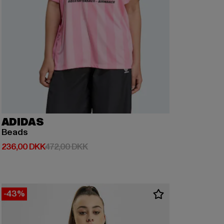
ADIDAS
Beads
Nuværende pris: 236,00 DKK
Kampagnepris: 472,00 DKK
236,00 DKK
472,00 DKK
-43%