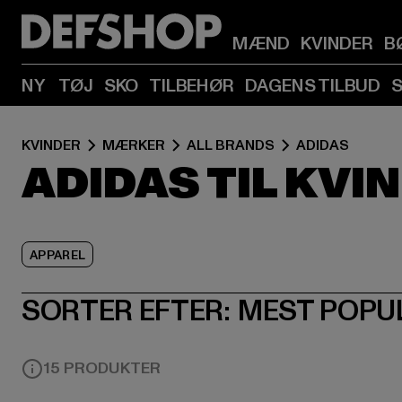
MÆND
KVINDER
B
NY
TØJ
SKO
TILBEHØR
DAGENS TILBUD
KVINDER
MÆRKER
ALL BRANDS
ADIDAS
ADIDAS TIL KVI
APPAREL
SORTER EFTER:
MEST POPU
15 PRODUKTER