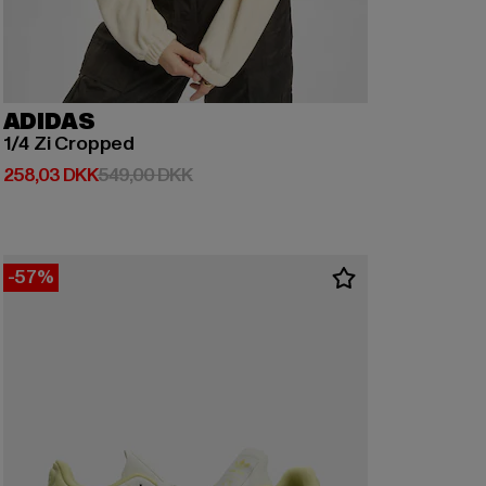
ADIDAS
1/4 Zi Cropped
Nuværende pris: 258,03 DKK
Kampagnepris: 549,00 DKK
258,03 DKK
549,00 DKK
-57%