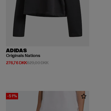
ADIDAS
Originals Nations
Nuværende pris: 276,76 DKK
Kampagnepris: 629,00 DKK
276,76 DKK
629,00 DKK
-51%