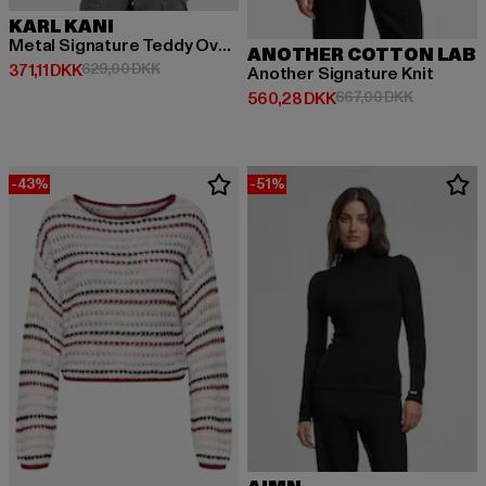
KARL KANI
Metal Signature Teddy Oversized
ANOTHER COTTON LAB
Nuværende pris: 371,11 DKK
Kampagnepris: 629,00 DKK
371,11 DKK
629,00 DKK
Another Signature Knit
Nuværende pris: 560,28 DKK
Kampagnep
560,28 DKK
667,00 DKK
-43%
-51%