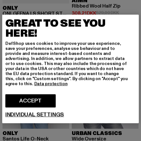
AIMN
Ribbed Wool Half Zip
ONLY
Nuværende pris: 308,21 DKK
Kampagnepr
308,21 DKK
629,00 DKK
ONLGEENA LS SHORT STRIPE
GREAT TO SEE YOU
Nuværende pris: 134,52 DKK
Kampagnepris: 236,00 DKK
134,52 DKK
236,00 DKK
HERE!
DefShop uses cookies to improve your use experience,
-48%
-26%
save your preferences, analyse use behaviour and to
provide and measure interest-based contents and
advertising. In addition, we allow partners to extract data
or to use cookies. This may also include the processing of
your data in the USA or other countries which do not have
the EU data protection standard. If you want to change
this, click on "Custom settings". By clicking on "Accept" you
agree to this.
Data protection
ACCEPT
INDIVIDUAL SETTINGS
ONLY
URBAN CLASSICS
Santos Life O-Neck
Wide Oversize