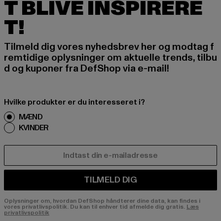
T BLIVE INSPIRERE
T!
Tilmeld dig vores nyhedsbrev her og modtag f
remtidige oplysninger om aktuelle trends, tilbu
d og kuponer fra DefShop via e-mail!
Hvilke produkter er du interesseret i?
MÆND
KVINDER
E-MAIL
TILMELD DIG
Oplysninger om, hvordan DefShop håndterer dine data, kan findes i
vores privatlivspolitik. Du kan til enhver tid afmelde dig gratis.
Læs
privatlivspolitik