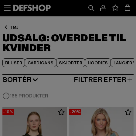
Spring
Spring
Spring
til
til
til
Indhold
Sidefod
Produktgitter
TØJ
UDSALG: OVERDELE TIL
KVINDER
BLUSER
CARDIGANS
SKJORTER
HOODIES
LANGÆRM
SORTÉR
FILTRER EFTER
MEST POPULÆRE
165 PRODUKTER
-10%
-20%