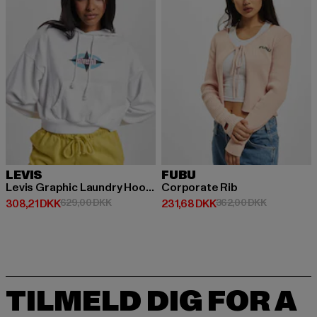
LEVIS
FUBU
Levis Graphic Laundry Hoodie
Corporate Rib
Nuværende pris: 308,21 DKK
Kampagnepris: 629,00 DKK
Nuværende pris: 231,68 DKK
Kampagnepr
308,21 DKK
629,00 DKK
231,68 DKK
362,00 DKK
TILMELD DIG FOR A