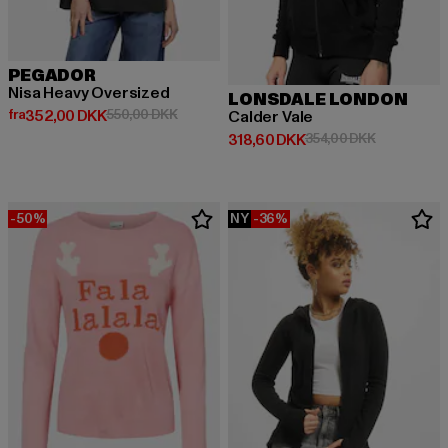
PEGADOR
Nisa Heavy Oversized
LONSDALE LONDON
Nuværende pris: Fra 352,00 DKK
Kampagnepris: 550,00 DKK
fra
352,00 DKK
550,00 DKK
Calder Vale
Nuværende pris: 318,60 DKK
Kampagnepr
318,60 DKK
354,00 DKK
-50%
NY
-36%