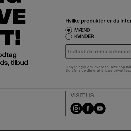
IVE
Hvilke produkter er du inte
T!
MÆND
KVINDER
E-MAIL
odtag
ds, tilbud
Oplysninger om, hvordan DefShop håndte
tid afmelde dig gratis.
Læs privatlivsp
Visit our Instagram pa
Visit our Facebo
Visit our Y