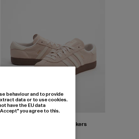
se behaviour and to provide
xtract data or to use cookies.
not have the EU data
"Accept" you agree to this.
ADIDAS ORIGINALS
adidas Originals Bern W Sneakers
Nuværende pris: 924,14 DKK
924,14 DKK