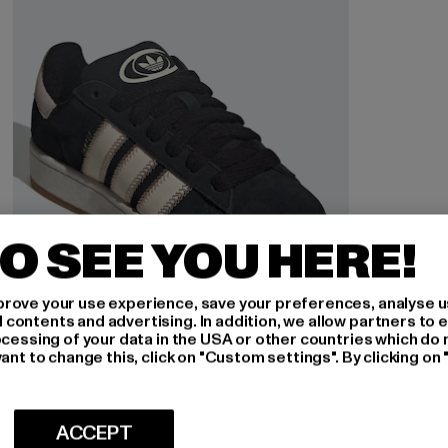
O SEE YOU HERE!
rove your use experience, save your preferences, analyse u
ontents and advertising. In addition, we allow partners to e
ocessing of your data in the USA or other countries which do 
ant to change this, click on "Custom settings". By clicking on 
ADIDAS ORIGINALS
ACCEPT
Campus 00s W