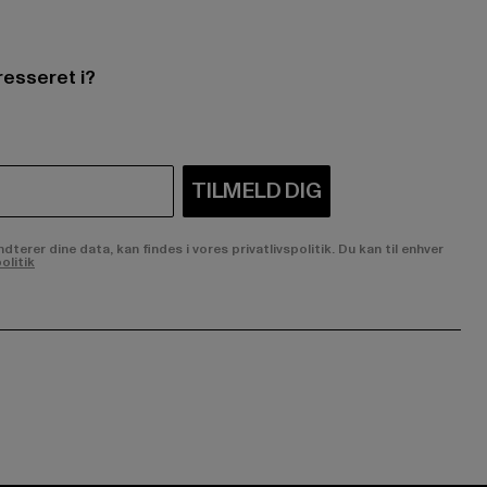
resseret i?
TILMELD DIG
rer dine data, kan findes i vores privatlivspolitik. Du kan til enhver
olitik
ge:
ok page:
ouTube channel: