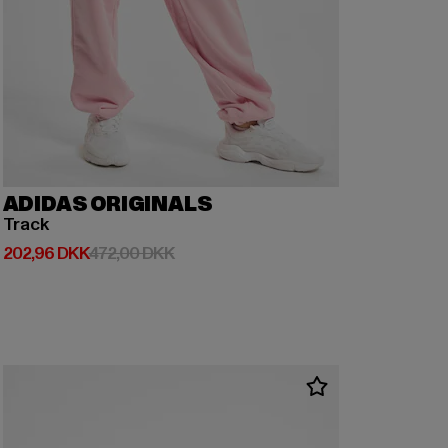
ADIDAS ORIGINALS
Track
Nuværende pris: 202,96 DKK
Kampagnepris: 472,00 DKK
202,96 DKK
472,00 DKK