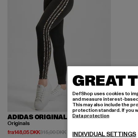
GREAT T
DefShop uses cookies to imp
and measure interest-based c
This may also include the pr
protection standard. If you w
Data protection
ADIDAS ORIGINALS
Originals
Nuværende pris: Fra 148,05 DKK
Kampagnepris: 315,00 DKK
fra
148,05 DKK
315,00 DKK
INDIVIDUAL SETTINGS