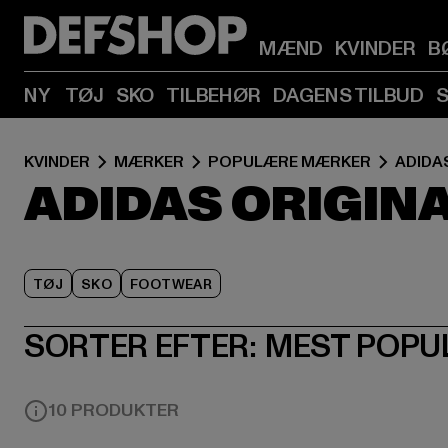
MÆND
KVINDER
B
NY
TØJ
SKO
TILBEHØR
DAGENS TILBUD
KVINDER
MÆRKER
POPULÆRE MÆRKER
ADIDA
ADIDAS ORIGINA
TØJ
SKO
FOOTWEAR
SORTER EFTER:
MEST POPU
10 PRODUKTER