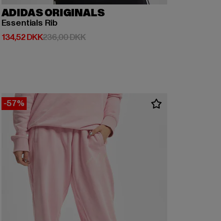
ADIDAS ORIGINALS
Essentials Rib
Nuværende pris: 134,52 DKK
Kampagnepris: 236,00 DKK
134,52 DKK
236,00 DKK
-57%