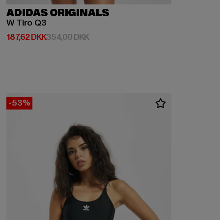
ADIDAS ORIGINALS
W Tiro Q3
Nuværende pris: 187,62 DKK
Kampagnepris: 354,00 DKK
187,62 DKK
354,00 DKK
-53%