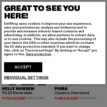
Nuværende pris: 330,12 DKK
Kampagnepris: 786,00 DKK
330,12 DKK
786,00 DKK
GREAT TO SEE YOU
HERE!
-56%
-56%
DefShop uses cookies to improve your use experience,
save your preferences, analyse use behaviour and to
provide and measure interest-based contents and
advertising. In addition, we allow partners to extract data
or to use cookies. This may also include the processing of
your data in the USA or other countries which do not have
the EU data protection standard. If you want to change
this, click on "Custom settings". By clicking on "Accept" you
agree to this.
Data protection
ACCEPT
INDIVIDUAL SETTINGS
HELLY HANSEN
PUMA
YU 23 Reversible
Classics Oversized
Nuværende pris: Fra 725,56 DKK
Kampagnepris: 1.649,00 DKK
Nuværende pris: Fra 484,00 DK
Kampag
fra
725,56 DKK
1.649,00 DKK
fra
484,00 DKK
1.100,00 DKK