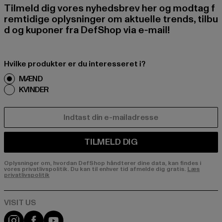
Tilmeld dig vores nyhedsbrev her og modtag f
remtidige oplysninger om aktuelle trends, tilbu
d og kuponer fra DefShop via e-mail!
Hvilke produkter er du interesseret i?
MÆND
KVINDER
E-MAIL
TILMELD DIG
Oplysninger om, hvordan DefShop håndterer dine data, kan findes i
vores privatlivspolitik. Du kan til enhver tid afmelde dig gratis.
Læs
privatlivspolitik
Visit our Instagram page:
Visit our Facebook page:
Visit our YouTube channel: