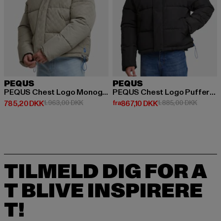
PEQUS
PEQUS
PEQUS Chest Logo Monogram Puffer Jacket
PEQUS Chest Logo Puffer Jacket
Nuværende pris: 785,20 DKK
Kampagnepris: 1.963,00 DKK
Nuværende pris: Fra 867,10 DKK
Kampagn
785,20 DKK
1.963,00 DKK
fra
867,10 DKK
1.885,00 DKK
TILMELD DIG FOR A
T BLIVE INSPIRERE
T!