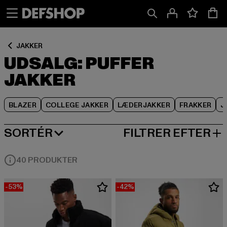
Spring
Spring
Spring
til
til
til
Indhold
Sidefod
Produktgitter
JAKKER
UDSALG: PUFFER
JAKKER
BLAZER
COLLEGE JAKKER
LÆDERJAKKER
FRAKKER
J
SORTÉR
FILTRER EFTER
MEST POPULÆRE
40 PRODUKTER
-53%
-42%