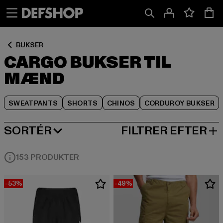
Spring
Spring
Spring
til
til
til
Indhold
Sidefod
Produktgitter
BUKSER
CARGO BUKSER TIL
MÆND
SWEATPANTS
SHORTS
CHINOS
CORDUROY BUKSER
SORTÉR
FILTRER EFTER
MEST POPULÆRE
153 PRODUKTER
-53%
-49%