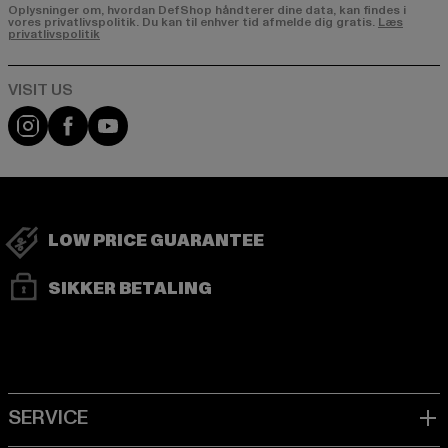
Oplysninger om, hvordan DefShop håndterer dine data, kan findes i
vores privatlivspolitik. Du kan til enhver tid afmelde dig gratis.
Læs
privatlivspolitik
Visit our Instagram page:
Visit our Facebook page:
Visit our YouTube channel:
LOW PRICE GUARANTEE
SIKKER BETALING