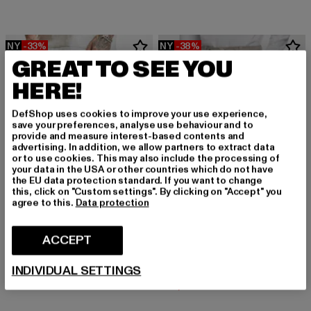
NY
-33%
NY
-38%
GREAT TO SEE YOU
HERE!
DefShop uses cookies to improve your use experience,
save your preferences, analyse use behaviour and to
provide and measure interest-based contents and
advertising. In addition, we allow partners to extract data
or to use cookies. This may also include the processing of
your data in the USA or other countries which do not have
the EU data protection standard. If you want to change
this, click on "Custom settings". By clicking on "Accept" you
agree to this.
Data protection
ACCEPT
URBAN CLASSICS
Cargo Jogging
URBAN CLASSICS
Nuværende pris: Fra 315,57 DKK
Kampagnepris: 471,00 DKK
fra
315,57 DKK
471,00 DKK
INDIVIDUAL SETTINGS
Cargo Jogging
Nuværende pris: 292,64 DKK
Kampagnepr
292,64 DKK
472,00 DKK