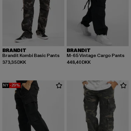
BRANDIT
BRANDIT
Brandit Kombi Basic Pants
M-65 Vintage Cargo Pants
Nuværende pris: 373,35 DKK
Nuværende pris: 448,40 DKK
373,35 DKK
448,40 DKK
NY
-29%