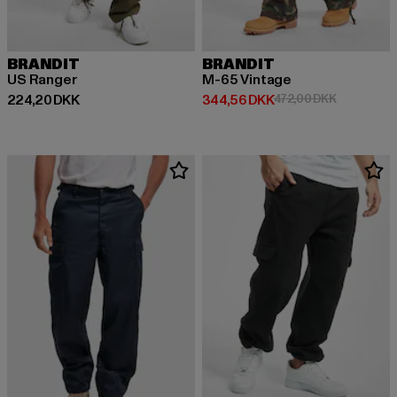
BRANDIT
BRANDIT
US Ranger
M-65 Vintage
Nuværende pris: 224,20 DKK
Nuværende pris: 344,56 DKK
Kampagnepr
224,20 DKK
344,56 DKK
472,00 DKK