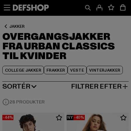
Spring
Spring
Spring
til
til
til
Indhold
Sidefod
Produktgitter
JAKKER
OVERGANGSJAKKER
FRA URBAN CLASSICS
TIL KVINDER
COLLEGE JAKKER
FRAKKER
VESTE
VINTERJAKKER
SORTÉR
FILTRER EFTER
MEST POPULÆRE
28 PRODUKTER
-44%
NY
-40%