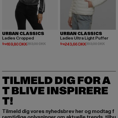
URBAN CLASSICS
URBAN CLASSICS
Ladies Cropped
Ladies Ultra Light Puffer
Nuværende pris: Fra 169,80 DKK
Kampagnepris: 283,00 DKK
Nuværende pris: Fra 243,66 DK
Kampagn
fra
169,80 DKK
283,00 DKK
fra
243,66 DKK
393,00 DKK
TILMELD DIG FOR A
T BLIVE INSPIRERE
T!
Tilmeld dig vores nyhedsbrev her og modtag f
remtidige oplysninger om aktuelle trends, tilbu