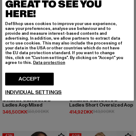
GREAT TO SEE YOU
HERE!
-37%
-56%
DefShop uses cookies to improve your use experience,
save your preferences, analyse use behaviour and to
provide and measure interest-based contents and
advertising. In addition, we allow partners to extract data
or to use cookies. This may also include the processing of
your data in the USA or other countries which do not have
the EU data protection standard. If you want to change
this, click on "Custom settings". By clicking on "Accept" you
agree to this.
Data protection
ACCEPT
INDIVIDUAL SETTINGS
URBAN CLASSICS
URBAN CLASSICS
Ladies Aop Mixed
Ladies Short Oversized Aop
Nuværende pris: 346,50 DKK
Kampagnepris: 550,00 DKK
Nuværende pris: 414,92 DKK
Kampagnepr
346,50 DKK
550,00 DKK
414,92 DKK
943,00 DKK
-43%
-60%