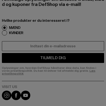
d og kuponer fra DefShop via e-mail!
Hvilke produkter er du interesseret i?
MÆND
KVINDER
E-MAIL
TILMELD DIG
Oplysninger om, hvordan DefShop håndterer dine data, kan findes i
vores privatlivspolitik. Du kan til enhver tid afmelde dig gratis.
Læs
privatlivspolitik
Visit our Instagram page:
Visit our Facebook page:
Visit our YouTube channel: