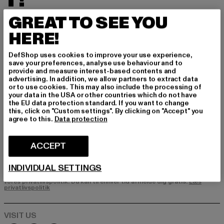
T!
GREAT TO SEE YOU
Tilmeld dig vores nyhedsbrev her og modtag f
remtidige oplysninger om aktuelle trends, tilbu
HERE!
d og kuponer fra DefShop via e-mail!
DefShop uses cookies to improve your use experience,
save your preferences, analyse use behaviour and to
provide and measure interest-based contents and
Hvilke produkter er du interesseret i?
advertising. In addition, we allow partners to extract data
or to use cookies. This may also include the processing of
MÆND
your data in the USA or other countries which do not have
KVINDER
the EU data protection standard. If you want to change
this, click on "Custom settings". By clicking on "Accept" you
agree to this.
Data protection
E-MAIL
ACCEPT
TILMELD DIG
INDIVIDUAL SETTINGS
Oplysninger om, hvordan DefShop håndterer dine data, kan findes i
vores privatlivspolitik. Du kan til enhver tid afmelde dig gratis.
Læs
privatlivspolitik