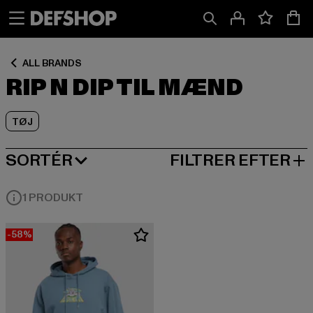
Spring
Spring
Spring
til
til
til
Indhold
Sidefod
Produktgitter
ALL BRANDS
RIP N DIP TIL MÆND
TØJ
SORTÉR
FILTRER EFTER
MEST POPULÆRE
1 PRODUKT
-58%