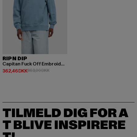
RIP N DIP
Capitan Fuck Off Embroidered
Nuværende pris: 362,46 DKK
Kampagnepris: 863,00 DKK
362,46 DKK
863,00 DKK
TILMELD DIG FOR A
T BLIVE INSPIRERE