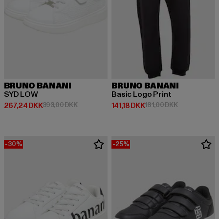
BRUNO BANANI
BRUNO BANANI
SYD LOW
Basic Logo Print
Nuværende pris: 267,24 DKK
Kampagnepris: 393,00 DKK
Nuværende pris: 141,18 DKK
Kampagnepris
267,24 DKK
393,00 DKK
141,18 DKK
181,00 DKK
-30%
-25%