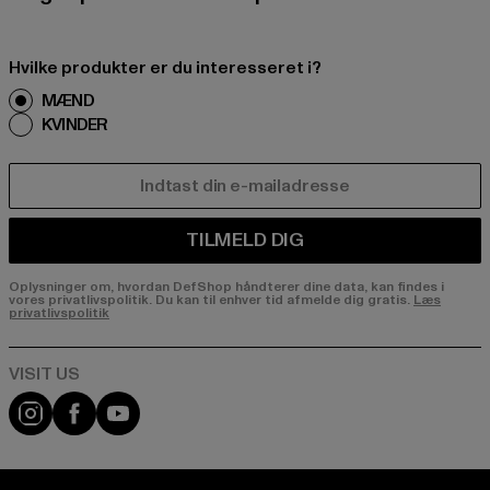
Hvilke produkter er du interesseret i?
MÆND
KVINDER
E-MAIL
TILMELD DIG
Oplysninger om, hvordan DefShop håndterer dine data, kan findes i
vores privatlivspolitik. Du kan til enhver tid afmelde dig gratis.
Læs
privatlivspolitik
Visit our Instagram page:
Visit our Facebook page:
Visit our YouTube channel: