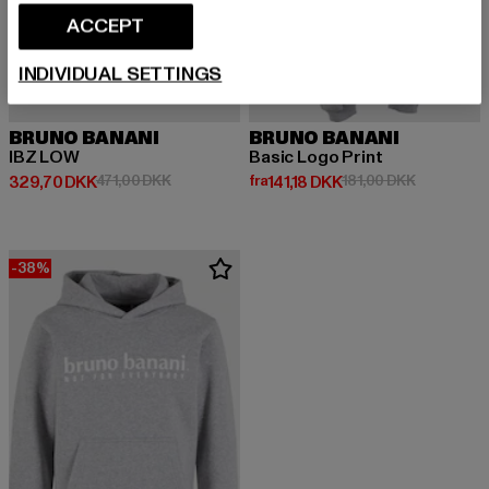
ACCEPT
INDIVIDUAL SETTINGS
BRUNO BANANI
BRUNO BANANI
IBZ LOW
Basic Logo Print
Nuværende pris: 329,70 DKK
Kampagnepris: 471,00 DKK
Nuværende pris: Fra 141,18 DKK
Kampagnepr
329,70 DKK
471,00 DKK
fra
141,18 DKK
181,00 DKK
-38%