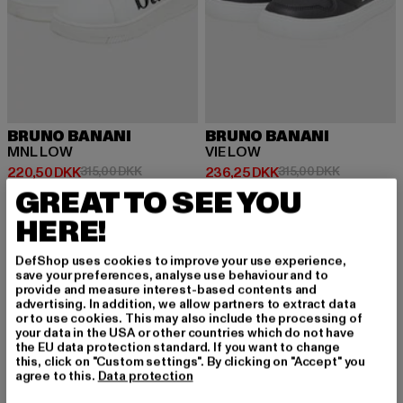
BRUNO BANANI
BRUNO BANANI
MNL LOW
VIE LOW
Nuværende pris: 220,50 DKK
Kampagnepris: 315,00 DKK
Nuværende pris: 236,25 DKK
Kampagnepr
220,50 DKK
315,00 DKK
236,25 DKK
315,00 DKK
GREAT TO SEE YOU
HERE!
-30%
-22%
DefShop uses cookies to improve your use experience,
save your preferences, analyse use behaviour and to
provide and measure interest-based contents and
advertising. In addition, we allow partners to extract data
or to use cookies. This may also include the processing of
your data in the USA or other countries which do not have
the EU data protection standard. If you want to change
this, click on "Custom settings". By clicking on "Accept" you
agree to this.
Data protection