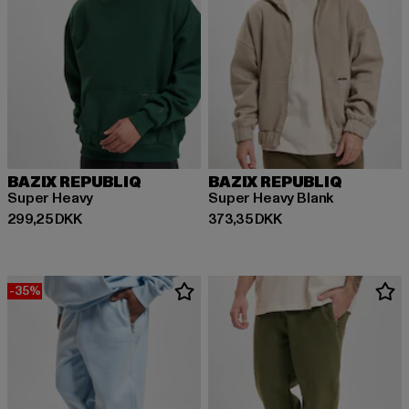
BAZIX REPUBLIQ
BAZIX REPUBLIQ
Super Heavy
Super Heavy Blank
Nuværende pris: 299,25 DKK
Nuværende pris: 373,35 DKK
299,25 DKK
373,35 DKK
-35%