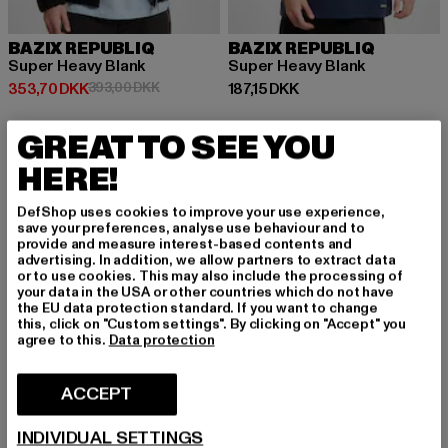
BAZIX REPUBLIQ
BAZIX REPUBLIQ
Super Heavy Blank
Super Heavy Blank
Nuværende pris: 353,70 DKK
Kampagnepris: 393,00 DKK
Nuværende pris: 187,15 DKK
353,70 DKK
393,00 DKK
187,15 DKK
GREAT TO SEE YOU
-35%
HERE!
DefShop uses cookies to improve your use experience,
save your preferences, analyse use behaviour and to
provide and measure interest-based contents and
advertising. In addition, we allow partners to extract data
or to use cookies. This may also include the processing of
your data in the USA or other countries which do not have
the EU data protection standard. If you want to change
this, click on "Custom settings". By clicking on "Accept" you
agree to this.
Data protection
ACCEPT
INDIVIDUAL SETTINGS
BAZIX REPUBLIQ
BAZIX REPUBLIQ