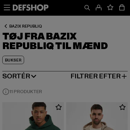
Spring
Spring
Spring
til
til
til
Indhold
Sidefod
Produktgitter
BAZIX REPUBLIQ
TØJ FRA BAZIX
REPUBLIQ TIL MÆND
BUKSER
SORTÉR
FILTRER EFTER
MEST POPULÆRE
11 PRODUKTER