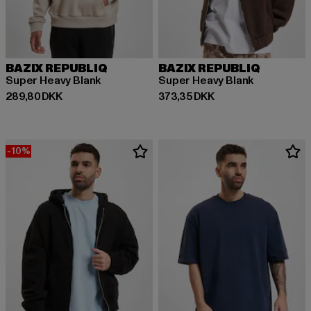
BAZIX REPUBLIQ
BAZIX REPUBLIQ
Super Heavy Blank
Super Heavy Blank
Nuværende pris: 289,80 DKK
Nuværende pris: 373,35 DKK
289,80 DKK
373,35 DKK
-10%