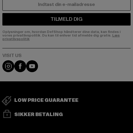
E-MAIL
TILMELD DIG
Oplysninger om, hvordan DefShop håndterer dine data, kan findes i
vores privatlivspolitik. Du kan til enhver tid afmelde dig gratis.
Læs
privatlivspolitik
Visit our Instagram page:
Visit our Facebook page:
Visit our YouTube channel:
LOW PRICE GUARANTEE
SIKKER BETALING