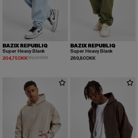
BAZIX REPUBLIQ
BAZIX REPUBLIQ
Super Heavy Blank
Super Heavy Blank
Nuværende pris: 204,75 DKK
Kampagnepris: 315,00 DKK
Nuværende pris: 289,80 DKK
204,75 DKK
315,00 DKK
289,80 DKK