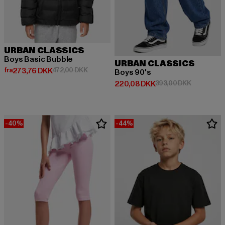
URBAN CLASSICS
Boys Basic Bubble
URBAN CLASSICS
Nuværende pris: Fra 273,76 DKK
Kampagnepris: 472,00 DKK
fra
273,76 DKK
472,00 DKK
Boys 90's
Nuværende pris: 220,08 DKK
Kampagnep
220,08 DKK
393,00 DKK
-40%
-44%