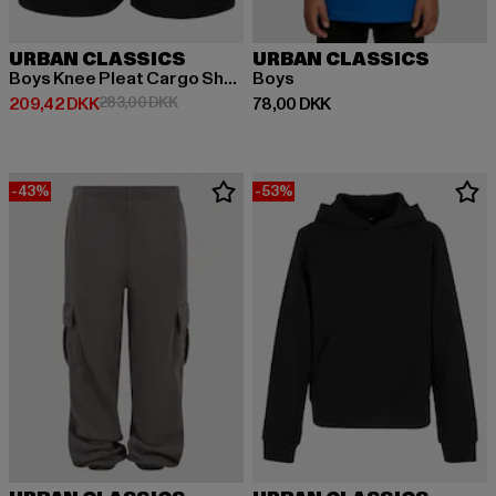
URBAN CLASSICS
URBAN CLASSICS
Boys Knee Pleat Cargo Shorts
Boys
Nuværende pris: 209,42 DKK
Kampagnepris: 283,00 DKK
Nuværende pris: 78,00 DKK
209,42 DKK
283,00 DKK
78,00 DKK
-43%
-53%