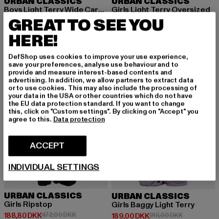
URBAN CLASSICS
URBAN CLASSICS
Boys Light Terry Wide Cargo Sweatpants
Girls Light Terry Oversized
GREAT TO SEE YOU
Nuværende pris: 161,31 DKK
Kampagnepris: 283,00 DKK
Nuværende pris: 148,05 DKK
Kampagnepri
161,31 DKK
283,00 DKK
148,05 DKK
315,00 DKK
HERE!
DefShop uses cookies to improve your use experience,
-60%
-40%
save your preferences, analyse use behaviour and to
provide and measure interest-based contents and
advertising. In addition, we allow partners to extract data
or to use cookies. This may also include the processing of
your data in the USA or other countries which do not have
the EU data protection standard. If you want to change
this, click on "Custom settings". By clicking on "Accept" you
agree to this.
Data protection
ACCEPT
INDIVIDUAL SETTINGS
URBAN CLASSICS
URBAN CLASSICS
Girls Ripstop
Girls Baggy Light Terry
Nuværende pris: 188,80 DKK
Kampagnepris: 472,00 DKK
188,80 DKK
472,00 DKK
Nuværende pris: 189,00 DKK
Kampagnepri
189,00 DKK
315,00 DKK