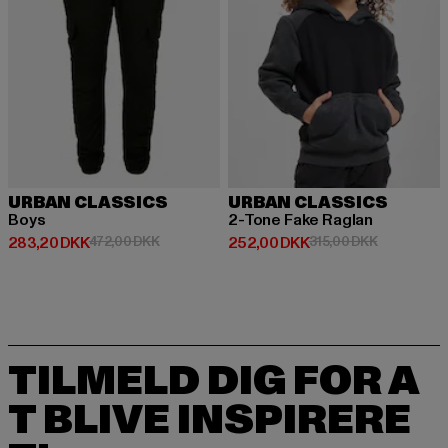
URBAN CLASSICS
URBAN CLASSICS
Boys
2-Tone Fake Raglan
Nuværende pris: 283,20 DKK
Kampagnepris: 472,00 DKK
Nuværende pris: 252,00 DKK
Kampagnepr
283,20 DKK
472,00 DKK
252,00 DKK
315,00 DKK
TILMELD DIG FOR A
T BLIVE INSPIRERE