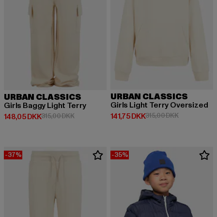
URBAN CLASSICS
URBAN CLASSICS
Girls Light Terry Oversized
Girls Baggy Light Terry
Nuværende pris: 141,75 DKK
Kampagnepri
141,75 DKK
315,00 DKK
Nuværende pris: 148,05 DKK
Kampagnepris: 315,00 DKK
148,05 DKK
315,00 DKK
-37%
-35%