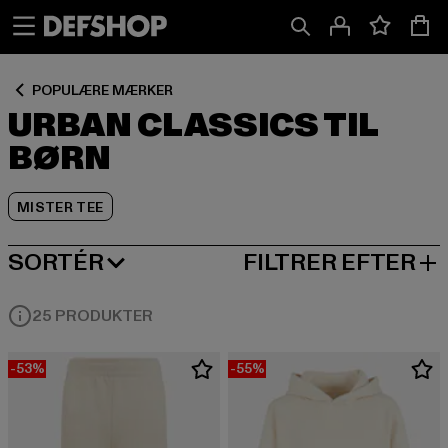
Spring
Spring
Spring
til
til
til
Indhold
Sidefod
Produktgitter
POPULÆRE MÆRKER
URBAN CLASSICS TIL
BØRN
MISTER TEE
SORTÉR
FILTRER EFTER
MEST POPULÆRE
25 PRODUKTER
-53%
-55%