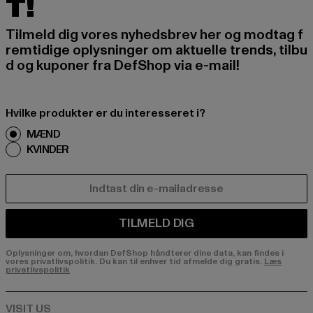
T!
Tilmeld dig vores nyhedsbrev her og modtag f
remtidige oplysninger om aktuelle trends, tilbu
d og kuponer fra DefShop via e-mail!
Hvilke produkter er du interesseret i?
MÆND
KVINDER
E-MAIL
TILMELD DIG
Oplysninger om, hvordan DefShop håndterer dine data, kan findes i
vores privatlivspolitik. Du kan til enhver tid afmelde dig gratis.
Læs
privatlivspolitik