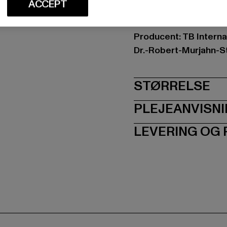
ACCEPT
Art.nr: UCK863-01168
Producent: TB Intern
Dr.-Robert-Murjahn-S
STØRRELSE
PLEJEANVISN
LEVERING OG