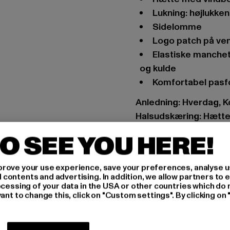
Lukning: højlukke
Sidelomme
Logo patch på ve
Elastiske manchetter på ærmerne og forneden beskytter mod vind
og kulde
Komfortabel pas
Anledning: Hverdag, K
Halsudskæring: Hætt
type ærme: Langærm
O SEE YOU HERE!
Typer af lukningstyper
Skær: Regular
rove your use experience, save your preferences, analyse u
Mærke: Urban Classic
ontents and advertising. In addition, we allow partners to e
Kategori: Winter Jack
ocessing of your data in the USA or other countries which do 
ant to change this, click on "Custom settings". By clicking on 
Farve: schwarz
Producentens farve: b
Materialesammensætn