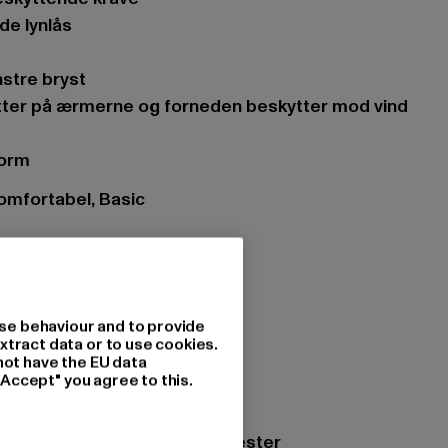
nde lynlås
nstre bryst
form
omfortabel, Basic
e
et
: Lynlås
se behaviour and to provide
s
xtract data or to use cookies.
ets
not have the EU data
"Accept" you agree to this.
lack/black/black
ing: 100% Nylon, 100% Polyester