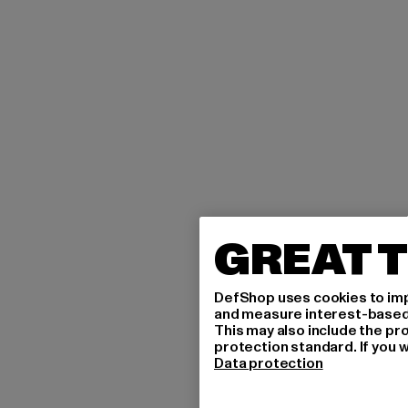
GREAT T
DefShop uses cookies to imp
and measure interest-based c
This may also include the pr
protection standard. If you w
Data protection