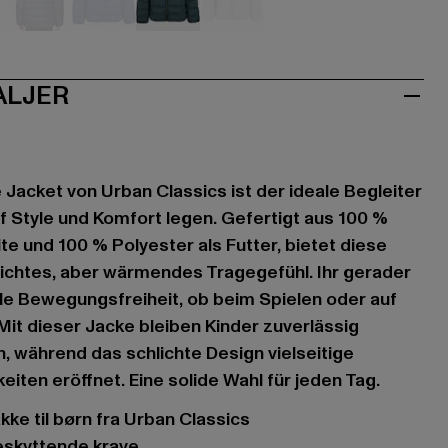
hwarz
blau
blau
grün
grau
ALJER
 Jacket von Urban Classics ist der ideale Begleiter
uf Style und Komfort legen. Gefertigt aus 100 %
te und 100 % Polyester als Futter, bietet diese
ichtes, aber wärmendes Tragegefühl. Ihr gerader
lle Bewegungsfreiheit, ob beim Spielen oder auf
it dieser Jacke bleiben Kinder zuverlässig
, während das schlichte Design vielseitige
iten eröffnet. Eine solide Wahl für jeden Tag.
akke til børn fra Urban Classics
eskyttende krave