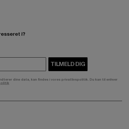
resseret i?
TILMELD DIG
rer dine data, kan findes i vores privatlivspolitik. Du kan til enhver
olitik
ge:
ok page:
ouTube channel: