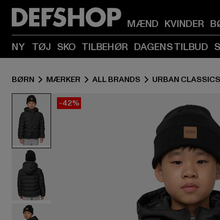
MÆND
KVINDER
B
NY
TØJ
SKO
TILBEHØR
DAGENS TILBUD
BØRN
MÆRKER
ALL BRANDS
URBAN CLASSIC
-42%