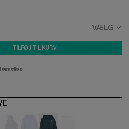
VÆLG
TILFØJ TIL KURV
størrelse
VE