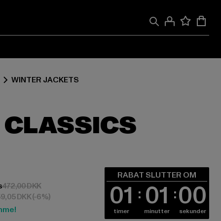
WINTER JACKETS
 CLASSICS
ra 273,76 DKK
RABAT SLUTTER OM
01
00
59
Kampagnepris: 472,00 DKK
s
472,00 DKK
59,05 DKK
(-6%)
mme!
timer
minutter
sekunder