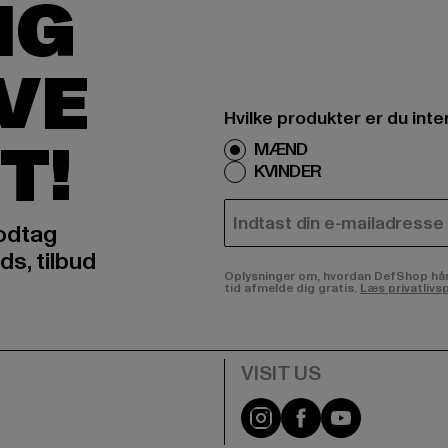
IG
IVE
Hvilke produkter er du inte
T!
MÆND
KVINDER
E-MAIL
odtag
ds, tilbud
Oplysninger om, hvordan DefShop håndte
tid afmelde dig gratis.
Læs privatlivsp
Visit our Instagram pa
Visit our Facebo
Visit our Y