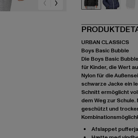
schwarz
schwarz
sc
PRODUKTDET
URBAN CLASSICS
Boys Basic Bubble
Die Boys Basic Bubble
für Kinder, die Wert a
Nylon für die Außensei
schwarze Jacke ein le
Schnitt ermöglicht vo
dem Weg zur Schule. M
geschützt und trocken
Kombinationsmöglichke
Afslappet pufferj
Hætte med vindb