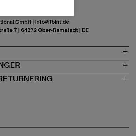
ational GmbH |
info@tbint.de
traße 7 | 64372 Ober-Ramstadt | DE
INGER
 RETURNERING