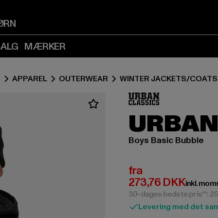
Spring
Spring
til
til
ØRN
Indhold
Sidefod
(Tryk
(Tryk
SALG
MÆRKER
på
på
Enter)
Enter)
S
APPAREL
OUTERWEAR
WINTER JACKETS/COATS
URBAN
Boys Basic Bubble
Nuværende pris: F
fra
273,76 DKK
inkl. mom
30-dages bedste pris**: 2
Levering med det sa