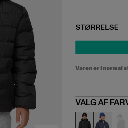
SIZE
STØRRELSE
Varen er i normal 
VALG AF FAR