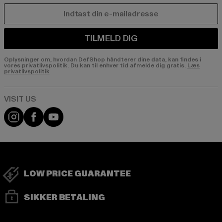
E-MAIL
TILMELD DIG
Oplysninger om, hvordan DefShop håndterer dine data, kan findes i
vores privatlivspolitik. Du kan til enhver tid afmelde dig gratis.
Læs
privatlivspolitik
Visit our Instagram page:
Visit our Facebook page:
Visit our YouTube channel:
LOW PRICE GUARANTEE
SIKKER BETALING