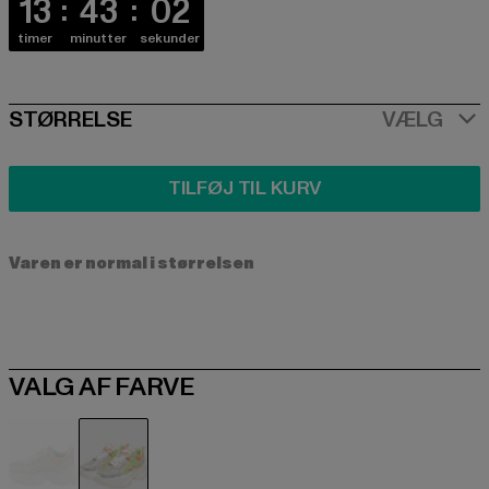
13
43
02
timer
minutter
sekunder
SIZE
STØRRELSE
VÆLG
TILFØJ TIL KURV
Varen er normal i størrelsen
VALG AF FARVE