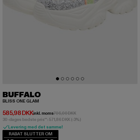
BUFFALO
BLISS ONE GLAM
Nuværende pris: 585,98 DKK
585,98 DKK
Kampagnepris: 706,00 DKK
inkl. moms
706,00 DKK
30-dages bedste pris**: 571,86 DKK
(-3%)
Levering med det samme!
RABAT SLUTTER OM