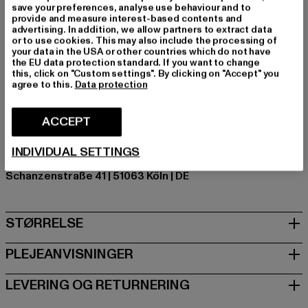
save your preferences, analyse use behaviour and to
Mærke: Buffalo
provide and measure interest-based contents and
Kategori: Sneakers Low
advertising. In addition, we allow partners to extract data
or to use cookies. This may also include the processing of
Farve: farverig
your data in the USA or other countries which do not have
Producentens farve: silver/purple/green
the EU data protection standard. If you want to change
this, click on "Custom settings". By clicking on "Accept" you
Materiale i overdelen: andet materiale
agree to this.
Data protection
Foring: Tekstil
Art.nr: 1636361-20775
ACCEPT
Producent: Buffalo Boots GmbH |
service-de@buffalo-
INDIVIDUAL SETTINGS
boots.com
Schanzenstraße 41 | 51063 Köln | DE
STØRRELSE
PLEJEANVISNINGER
LEVERING OG RETURNERING