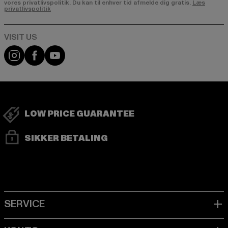
vores privatlivspolitik. Du kan til enhver tid afmelde dig gratis.
Læs
privatlivspolitik
Visit our Instagram page:
Visit our Facebook page:
Visit our YouTube channel:
LOW PRICE GUARANTEE
SIKKER BETALING