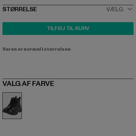
SIZE
STØRRELSE
VÆLG
TILFØJ TIL KURV
Varen er normal i størrelsen
VALG AF FARVE
schwarz