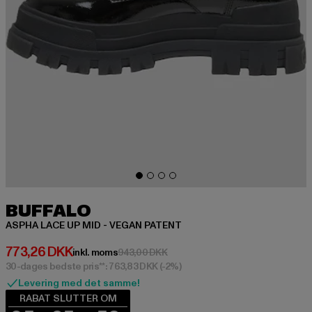
BUFFALO
ASPHA LACE UP MID - VEGAN PATENT
Nuværende pris: 773,26 DKK
773,26 DKK
Kampagnepris: 943,00 DKK
inkl. moms
943,00 DKK
30-dages bedste pris**: 763,83 DKK
(-2%)
Levering med det samme!
RABAT SLUTTER OM