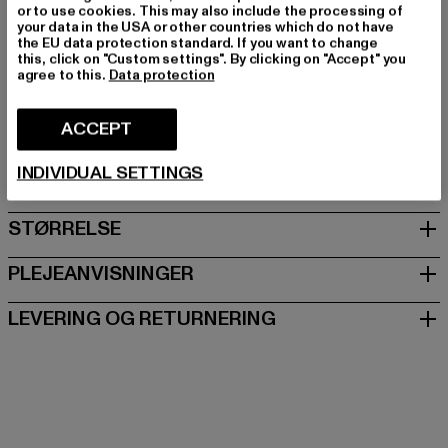
or to use cookies. This may also include the processing of
Farve: schwarz
your data in the USA or other countries which do not have
Producentens farve: black
the EU data protection standard. If you want to change
this, click on "Custom settings". By clicking on "Accept" you
Art.nr: 1622634-00007
agree to this.
Data protection
Producent: Buffalo Boots GmbH |
service-de@buffalo-
ACCEPT
boots.com
Schanzenstraße 41 | 51063 Köln | DE
INDIVIDUAL SETTINGS
STØRRELSE
PLEJEANVISNINGER
LEVERING OG RETURNERING