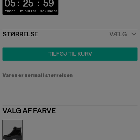
05
25
59
timer
minutter
sekunder
SIZE
STØRRELSE
VÆLG
TILFØJ TIL KURV
Varen er normal i størrelsen
VALG AF FARVE