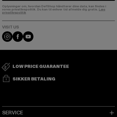
Oplysninger om, hvordan DefShop håndterer dine data, kan findes i
vores privatlivspolitik. Du kan til enhver tid afmelde dig gratis.
Læs
privatlivspolitik
Visit our Instagram page:
Visit our Facebook page:
Visit our YouTube channel:
LOW PRICE GUARANTEE
SIKKER BETALING