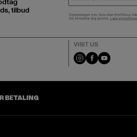
E-MAIL
odtag
ds, tilbud
Oplysninger om, hvordan DefShop håndte
tid afmelde dig gratis.
Læs privatlivsp
Visit our Instagram pa
Visit our Facebo
Visit our Y
R BETALING