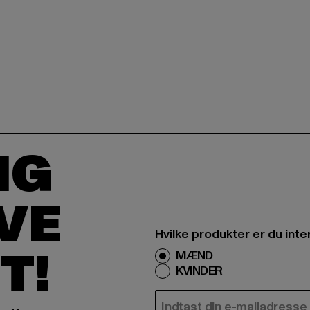
IG
IVE
Hvilke produkter er du inte
T!
MÆND
KVINDER