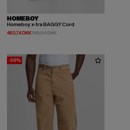
HOMEBOY
Homeboy x-tra BAGGY Cord
Nuværende pris: 463,74 DKK
Kampagnepris: 786,00 DKK
463,74 DKK
786,00 DKK
-56%