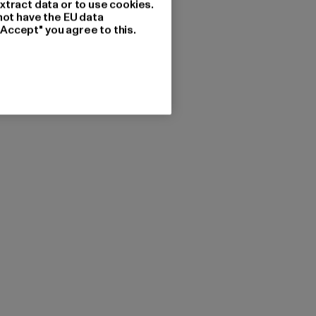
xtract data or to use cookies.
not have the EU data
"Accept" you agree to this.