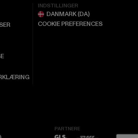
INDSTILLINGER
COOKIE PREFERENCES
LSER
SE
RKLÆRING
PARTNERE