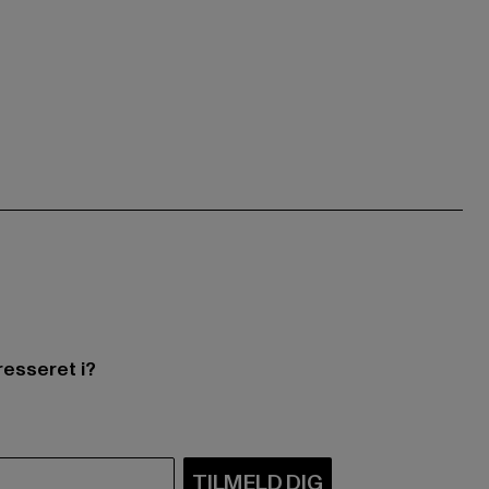
resseret i?
TILMELD DIG