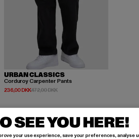
URBAN CLASSICS
Corduroy Carpenter Pants
Nuværende pris: 236,00 DKK
Kampagnepris: 472,00 DKK
236,00 DKK
472,00 DKK
O SEE YOU HERE!
rove your use experience, save your preferences, analyse u