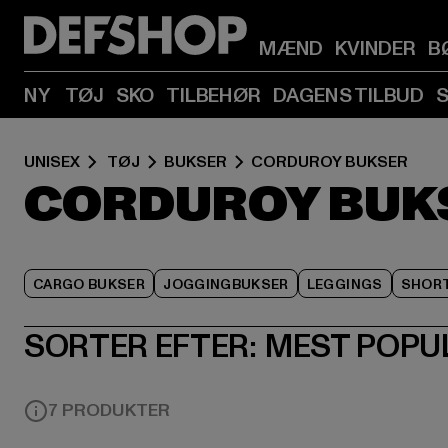
MÆND
KVINDER
B
NY
TØJ
SKO
TILBEHØR
DAGENS TILBUD
UNISEX
TØJ
BUKSER
CORDUROY BUKSER
CORDUROY BUK
CARGO BUKSER
JOGGINGBUKSER
LEGGINGS
SHOR
SORTER EFTER:
MEST POPU
7 PRODUKTER