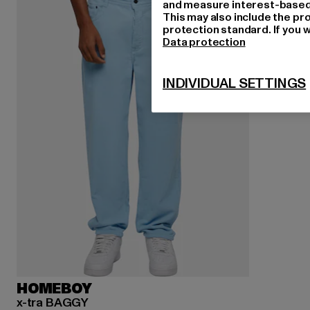
and measure interest-based c
This may also include the pr
protection standard. If you w
Data protection
INDIVIDUAL SETTINGS
HOMEBOY
x-tra BAGGY