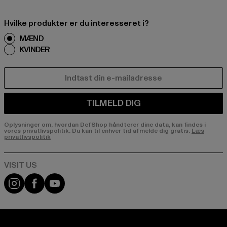
Hvilke produkter er du interesseret i?
MÆND
KVINDER
E-MAIL
TILMELD DIG
Oplysninger om, hvordan DefShop håndterer dine data, kan findes i
vores privatlivspolitik. Du kan til enhver tid afmelde dig gratis.
Læs
privatlivspolitik
Visit our Instagram page:
Visit our Facebook page:
Visit our YouTube channel: