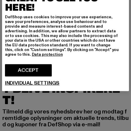
HERE!
DefShop uses cookies to improve your use experience,
save your preferences, analyse use behaviour and to
URBAN CLASSICS
provide and measure interest-based contents and
Ladies Oversized Stripe
advertising. In addition, we allow partners to extract data
or to use cookies. This may also include the processing of
Nuværende pris: 245,44 DKK
Kampagnepris: 472,00 DKK
245,44 DKK
472,00 DKK
your data in the USA or other countries which do not have
the EU data protection standard. If you want to change
this, click on "Custom settings". By clicking on "Accept" you
agree to this.
Data protection
ACCEPT
TILMELD DIG FOR A
INDIVIDUAL SETTINGS
T BLIVE INSPIRERE
T!
Tilmeld dig vores nyhedsbrev her og modtag f
remtidige oplysninger om aktuelle trends, tilbu
d og kuponer fra DefShop via e-mail!