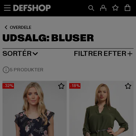
Spring
Spring
Spring
til
til
til
Indhold
Sidefod
Produktgitter
OVERDELE
UDSALG: BLUSER
SORTÉR
FILTRER EFTER
MEST POPULÆRE
5 PRODUKTER
-32%
-18%