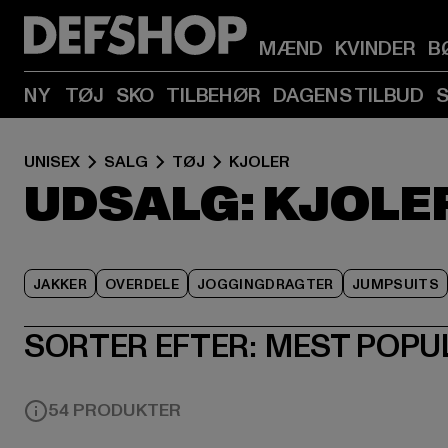
MÆND
KVINDER
B
NY
TØJ
SKO
TILBEHØR
DAGENS TILBUD
UNISEX
SALG
TØJ
KJOLER
UDSALG: KJOLE
JAKKER
OVERDELE
JOGGINGDRAGTER
JUMPSUITS
SORTER EFTER:
MEST POPU
54 PRODUKTER