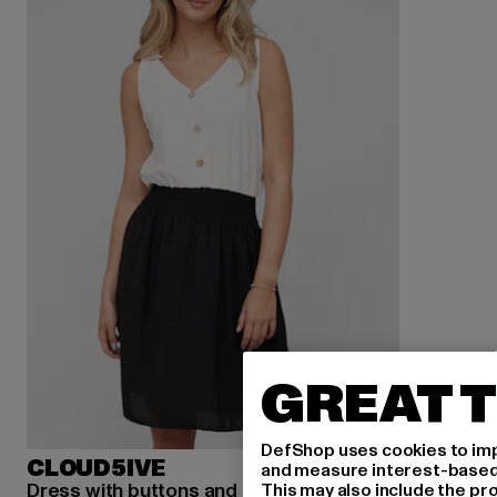
GREAT T
DefShop uses cookies to imp
CLOUD5IVE
and measure interest-based c
Dress with buttons and knot details
This may also include the pr