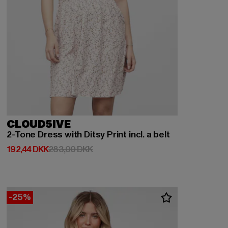
CLOUD5IVE
2-Tone Dress with Ditsy Print incl. a belt
Nuværende pris: 192,44 DKK
Kampagnepris: 283,00 DKK
192,44 DKK
283,00 DKK
-25%