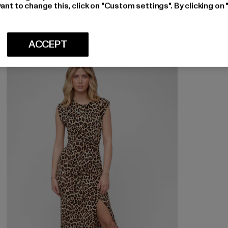
ant to change this, click on "Custom settings". By clicking on 
Nuværende pris: 165,00 DKK
Kampagnepris: 220,00 DKK
165,00 DKK
220,00 DKK
ACCEPT
-23%