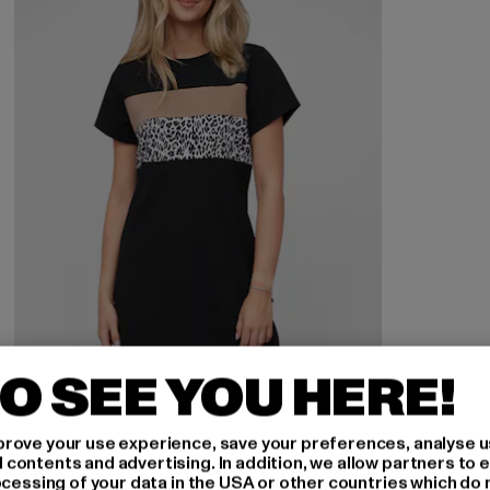
O SEE YOU HERE!
rove your use experience, save your preferences, analyse u
CLOUD5IVE
ontents and advertising. In addition, we allow partners to e
T-Shirt Dress Colorblock
ocessing of your data in the USA or other countries which do 