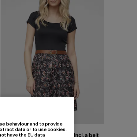
se behaviour and to provide
CLOUD5IVE
xtract data or to use cookies.
2-Tone Dress with Ditsy Print incl. a belt
not have the EU data