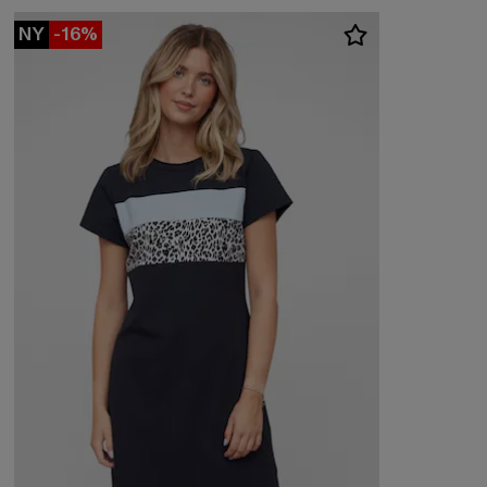
NY
-16%