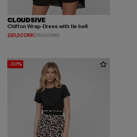
CLOUD5IVE
Chiffon Wrap-Dress with tie belt
Nuværende pris: 220,50 DKK
Kampagnepris: 315,00 DKK
220,50 DKK
315,00 DKK
-30%