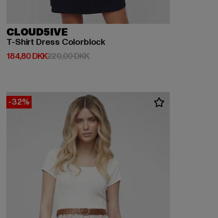
CLOUD5IVE
T-Shirt Dress Colorblock
Nuværende pris: 184,80 DKK
Kampagnepris: 220,00 DKK
184,80 DKK
220,00 DKK
-32%