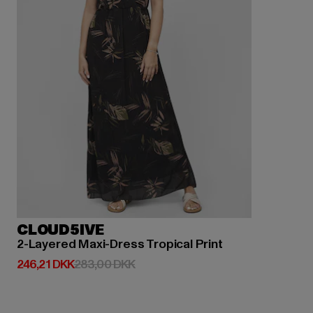
CLOUD5IVE
2-Layered Maxi-Dress Tropical Print
Nuværende pris: 246,21 DKK
Kampagnepris: 283,00 DKK
246,21 DKK
283,00 DKK