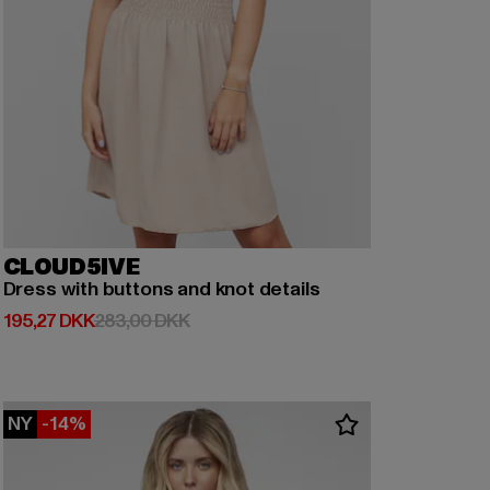
CLOUD5IVE
Dress with buttons and knot details
Nuværende pris: 195,27 DKK
Kampagnepris: 283,00 DKK
195,27 DKK
283,00 DKK
NY
-14%