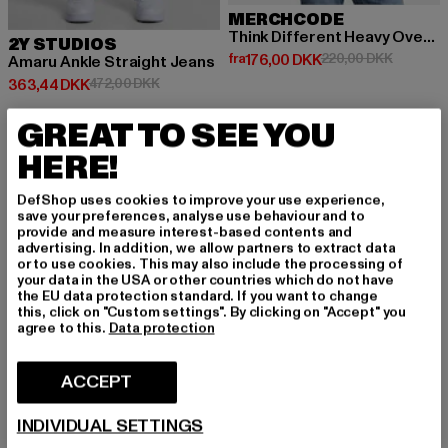
MERCHCODE
Think Different Heavy Oversized
2Y STUDIOS
Nuværende pris: Fra 176,00 DKK
Kampagne
fra
176,00 DKK
220,00 DKK
Amaru Ankle Straight Jeans
Nuværende pris: 363,44 DKK
Kampagnepris: 472,00 DKK
363,44 DKK
472,00 DKK
GREAT TO SEE YOU
HERE!
NY
-51%
-55%
DefShop uses cookies to improve your use experience,
save your preferences, analyse use behaviour and to
provide and measure interest-based contents and
advertising. In addition, we allow partners to extract data
or to use cookies. This may also include the processing of
your data in the USA or other countries which do not have
the EU data protection standard. If you want to change
this, click on "Custom settings". By clicking on "Accept" you
agree to this.
Data protection
ACCEPT
INDIVIDUAL SETTINGS