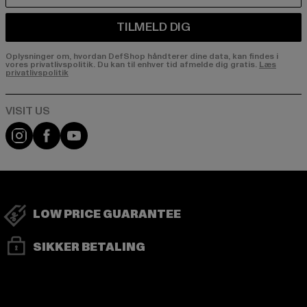
TILMELD DIG
Oplysninger om, hvordan DefShop håndterer dine data, kan findes i
vores privatlivspolitik. Du kan til enhver tid afmelde dig gratis.
Læs
privatlivspolitik
Visit our Instagram page:
Visit our Facebook page:
Visit our YouTube channel:
LOW PRICE GUARANTEE
SIKKER BETALING