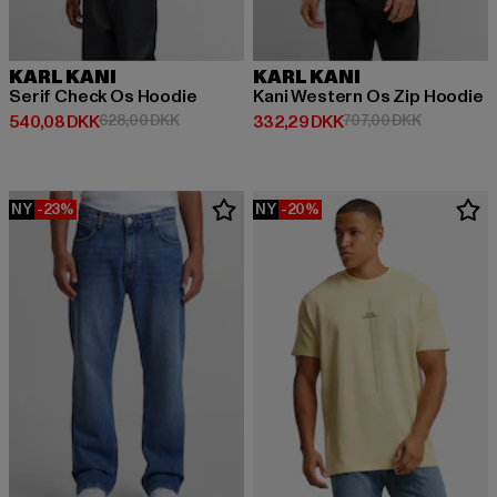
KARL KANI
KARL KANI
Serif Check Os Hoodie
Kani Western Os Zip Hoodie
Nuværende pris: 540,08 DKK
Kampagnepris: 628,00 DKK
Nuværende pris: 332,29 DKK
Kampagnepr
540,08 DKK
628,00 DKK
332,29 DKK
707,00 DKK
NY
-23%
NY
-20%