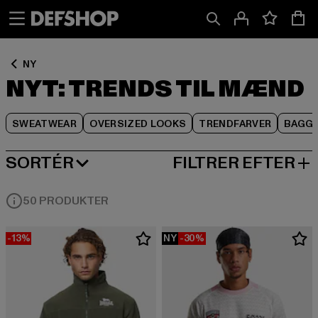
Spring
Spring
Spring
til
til
til
Indhold
Sidefod
Produktgitter
NY
NYT: TRENDS TIL MÆND
SWEATWEAR
OVERSIZED LOOKS
TRENDFARVER
BAGGI
SORTÉR
FILTRER EFTER
NY I
50 PRODUKTER
-13%
NY
-30%