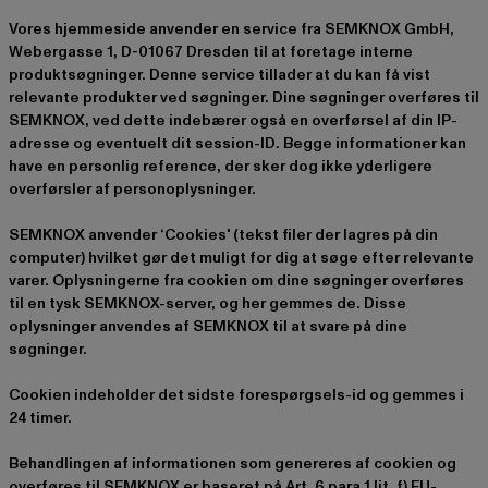
Vores hjemmeside anvender en service fra SEMKNOX GmbH,
Webergasse 1, D-01067 Dresden til at foretage interne
produktsøgninger. Denne service tillader at du kan få vist
relevante produkter ved søgninger. Dine søgninger overføres til
SEMKNOX, ved dette indebærer også en overførsel af din IP-
adresse og eventuelt dit session-ID. Begge informationer kan
have en personlig reference, der sker dog ikke yderligere
overførsler af personoplysninger.
SEMKNOX anvender ‘Cookies' (tekst filer der lagres på din
computer) hvilket gør det muligt for dig at søge efter relevante
varer. Oplysningerne fra cookien om dine søgninger overføres
til en tysk SEMKNOX-server, og her gemmes de. Disse
oplysninger anvendes af SEMKNOX til at svare på dine
søgninger.
Cookien indeholder det sidste forespørgsels-id og gemmes i
24 timer.
Behandlingen af informationen som genereres af cookien og
overføres til SEMKNOX er baseret på Art. 6 para.1 lit. f) EU-