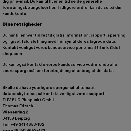
dig pr. e-mail. Du kan til hver en tid se de generelle
forretningsbetingelser
her
. Tidligere ordrer kan du se på din
kundekonto.
Dine rettigheder
Du har til enhver tid ret til gratis information, rapport, spærring
og i givet fald sletning med hensyn til deres lagrede data.
Kontakt venligst vores kundeservice per e-mail til info@def-
shop.com
Du kan også kontakte vores kundeservice vedrørende alle
andre spørgsmål om forarbejdning eller brug af din data.
Skulle du have yderligere spørgsmål til temaet
databeskyttelse, så kontakt venligst vores support:
TÜV SÜD Pluspunkt GmbH
Thomas Fritsch
Wiesenring 2
04159 Leipzig
Tel: +49 341 4653-182
Fax: +49 341 4653-423