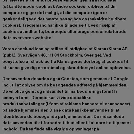
os, slettes efter endt browser-møde igen fra harddisken
(såkaldte møde-cookies). Andre cookies forbliver på din
computer og gør det muligt, at din computer igen er
genkendelig ved det næste besøg hos os (såkaldte holdbare
cookies). Tredjemand har ikke tilladelse til, ved hjælp af
cookies at indhente, bearbejde eller bruge personrelaterede
data over vores website.
Vores check-ud løsning stilles til rådighed af Klarna (Klarna AB
(publ.), Sveavägen 46, 111 34 Stockholm, Sverige). Ved
benyttelse af check-ud fra Klarna gøres der brug af cookies til
at kunne give dig en optimal og skræddersyet online oplevelse.
Der anvendes desuden også Cookies, som gemmes af Google
Inc., til at oplyse om de besøgendes adfærd på hjemmesiden.
De vil blive gemt og indsamlet til markedsføringsformål i
anonym form. Dermed kan vi vise specifikke
produktanbefalinger (i form af reklame bannere eller annoncer)
på andre hjemmesider. Disse data kan ikke anvendes til at
identificere de besøgende på hjemmesiden. De indsamlede
data anvendes til at forbedre tilbud eller til at oprette tilpasset
indhold. Du kan finde alle vigtige oplysninger på