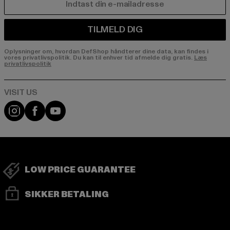
E-MAIL
TILMELD DIG
Oplysninger om, hvordan DefShop håndterer dine data, kan findes i
vores privatlivspolitik. Du kan til enhver tid afmelde dig gratis.
Læs
privatlivspolitik
Visit our Instagram page:
Visit our Facebook page:
Visit our YouTube channel:
LOW PRICE GUARANTEE
SIKKER BETALING