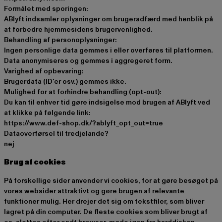
Formålet med sporingen:
ABlyft indsamler oplysninger om brugeradfærd med henblik på
at forbedre hjemmesidens brugervenlighed.
Behandling af personoplysninger:
Ingen personlige data gemmes i eller overføres til platformen.
Data anonymiseres og gemmes i aggregeret form.
Varighed af opbevaring:
Brugerdata (ID'er osv.) gemmes ikke.
Mulighed for at forhindre behandling (opt-out):
Du kan til enhver tid gøre indsigelse mod brugen af ABlyft ved
at klikke på følgende link:
https://www.def-shop.dk/?ablyft_opt_out=true
Dataoverførsel til tredjelande?
nej
Brug af cookies
På forskellige sider anvender vi cookies, for at gøre besøget på
vores websider attraktivt og gøre brugen af relevante
funktioner mulig. Her drejer det sig om tekstfiler, som bliver
lagret på din computer. De fleste cookies som bliver brugt af