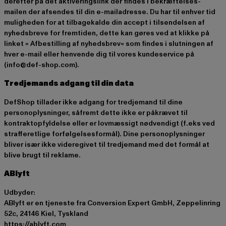
derefter på det aktiveringslink der findes i bekræftelses-
mailen der afsendes til din e-mailadresse. Du har til enhver tid
muligheden for at tilbagekalde din accept i tilsendelsen af
nyhedsbreve for fremtiden, dette kan gøres ved at klikke på
linket » Afbestilling af nyhedsbrev« som findes i slutningen af
hver e-mail eller henvende dig til vores kundeservice på
(info@def-shop.com).
Tredjemands adgang til din data
DefShop tillader ikke adgang for tredjemand til dine
personoplysninger, såfremt dette ikke er påkrævet til
kontraktopfyldelse eller er lovmæssigt nødvendigt (f.eks ved
strafferetlige forfølgelsesformål). Dine personoplysninger
bliver især ikke videregivet til tredjemand med det formål at
blive brugt til reklame.
ABlyft
Udbyder:
ABlyft er en tjeneste fra Conversion Expert GmbH, Zeppelinring
52c, 24146 Kiel, Tyskland
https://ablyft.com