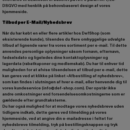
DSGVO med henblik på behovsbaseret design af vores
hjemmeside.
Tilbud per E-Mail/Nyhedsbrev
Når du har købt en eller flere artikler hos DefShop (som
eksisterende kunde), tilsendes du flere omhyggelige udvalgte
tilbud af lignende varer fra vores sortiment per e-mail. Til dette
anvendes personlige oplysninger såsom fornavn, efternavn,
fødselsdato og ligeledes dine kontaktoplysninger og
lagerdata (rabatkuponer og medlemskab). Du har til enhver tid
muligheden for at afvise tilsendelsen af tilbud per e-mail, dette
kan gøres ved at klikke på linket »Afbestilling af nyhedsbrev«,
som kan findes i slutningen af hver e-mail, eller henvende dig til
vores kundeservice (info@def-shop.com). Der opstår ikke
andre omkostninger end forsendelsesomkostningerne som er
gældende efter grundtaksterne.
Du har også mulighed for at modtage vores nyhedsbreve uden
tidligere indkøb, dette gøres ved tilmelding på vores
hjemmeside, ved at angive din e-mailadresse i feltet for
nyhedsbreve tilmelding, tryk på bestillingsknappen og tryk