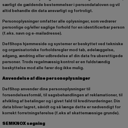
særligt de gældende bestemmelser i persondataloven og vil
altid behandle din data ansvarligt og fortroligt.
Personoplysninger omfatter alle oplysninger, som vedrører
personlige og/eller saglige forhold for en identificerbar person
(f.eks. navn og e-mailadresse).
DefShops hjemmeside og systemer er beskyttet ved tekniske
og organisatoriske forholdsregler mod tab, ødelæggelse,
adgang, ændring eller udbredelse af din data fra uberettigede
personer. Trods regelmæssig kontrol er en fuldstændig
beskyttelse mod alle farer dog ikke mulig.
Anvendelse af dine personoplysninger
DefShop anvender dine personoplysninger til
forsendelsesformål, til sagsbehandlingen af reklamationer, til
afvikling af betalinger og i givet fald til kreditvurderinger. Din
data bliver lagret, såvidt og så længe dette er nødvendigt for
korrekt forretningsførelse (f.eks af skattemæssige grunde).
SEMKNOX søgning