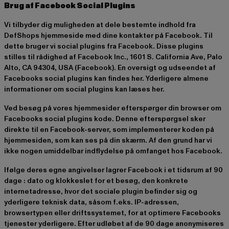
Brug af Facebook Social Plugins
Vi tilbyder dig muligheden at dele bestemte indhold fra
DefShops hjemmeside med dine kontakter på Facebook. Til
dette bruger vi social plugins fra Facebook. Disse plugins
stilles til rådighed af Facebook Inc., 1601 S. California Ave, Palo
Alto, CA 94304, USA (Facebook). En oversigt og udseendet af
Facebooks social plugins kan findes
her.
Yderligere almene
informationer om social plugins kan læses
her
.
Ved besøg på vores hjemmesider efterspørger din browser om
Facebooks social plugins kode. Denne efterspørgsel sker
direkte til en Facebook-server, som implementerer koden på
hjemmesiden, som kan ses på din skærm. Af den grund har vi
ikke nogen umiddelbar indflydelse på omfanget hos Facebook.
Ifølge deres egne angivelser lagrer Facebook i et tidsrum af 90
dage : dato og klokkeslet for et besøg, den konkrete
internetadresse, hvor det sociale plugin befinder sig og
yderligere teknisk data, såsom f.eks. IP-adressen,
browsertypen eller driftssystemet, for at optimere Facebooks
tjenester yderligere. Efter udløbet af de 90 dage anonymiseres