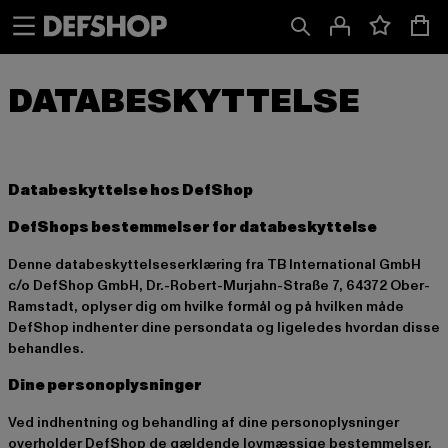
Spring
Spring
til
til
Indhold
Sidefod
Databeskyttelse hos DefShop
DefShops bestemmelser for databeskyttelse
Denne databeskyttelseserklæring fra TB International GmbH
c/o DefShop GmbH, Dr.-Robert-Murjahn-Straße 7, 64372 Ober-
Ramstadt, oplyser dig om hvilke formål og på hvilken måde
DefShop indhenter dine persondata og ligeledes hvordan disse
behandles.
Dine personoplysninger
Ved indhentning og behandling af dine personoplysninger
overholder DefShop de gældende lovmæssige bestemmelser,