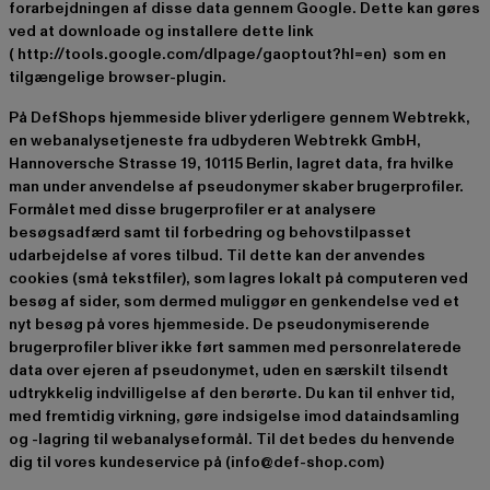
forarbejdningen af disse data gennem Google. Dette kan gøres
ved at downloade og installere dette link
(
http://tools.google.com/dlpage/gaoptout?hl=en)
som en
tilgængelige browser-plugin.
På DefShops hjemmeside bliver yderligere gennem Webtrekk,
en webanalysetjeneste fra udbyderen Webtrekk GmbH,
Hannoversche Strasse 19, 10115 Berlin, lagret data, fra hvilke
man under anvendelse af pseudonymer skaber brugerprofiler.
Formålet med disse brugerprofiler er at analysere
besøgsadfærd samt til forbedring og behovstilpasset
udarbejdelse af vores tilbud. Til dette kan der anvendes
cookies (små tekstfiler), som lagres lokalt på computeren ved
besøg af sider, som dermed muliggør en genkendelse ved et
nyt besøg på vores hjemmeside. De pseudonymiserende
brugerprofiler bliver ikke ført sammen med personrelaterede
data over ejeren af pseudonymet, uden en særskilt tilsendt
udtrykkelig indvilligelse af den berørte. Du kan til enhver tid,
med fremtidig virkning, gøre indsigelse imod dataindsamling
og -lagring til webanalyseformål. Til det bedes du henvende
dig til vores kundeservice på (info@def-shop.com)