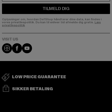
TILMELD DIG
Oplysninger om, hvordan DefShop håndterer dine data, kan findes i
vores privatlivspolitik. Du kan til enhver tid afmelde dig gratis.
Læs
privatlivspolitik
Visit our Instagram page:
Visit our Facebook page:
Visit our YouTube channel:
LOW PRICE GUARANTEE
SIKKER BETALING