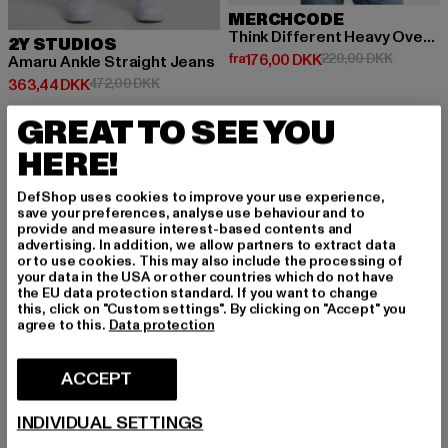
MERCHCODE
Think Different Heavy Oversized
2Y STUDIOS
Nuværende pris: Fra 176,00 DKK
Kampagne
fra
176,00 DKK
220,00 DKK
Amaru Ankle Straight Jeans
Nuværende pris: 363,44 DKK
Kampagnepris: 472,00 DKK
363,44 DKK
472,00 DKK
GREAT TO SEE YOU
HERE!
NY
-51%
NY
DefShop uses cookies to improve your use experience,
save your preferences, analyse use behaviour and to
provide and measure interest-based contents and
advertising. In addition, we allow partners to extract data
or to use cookies. This may also include the processing of
your data in the USA or other countries which do not have
the EU data protection standard. If you want to change
this, click on "Custom settings". By clicking on "Accept" you
agree to this.
Data protection
ACCEPT
INDIVIDUAL SETTINGS