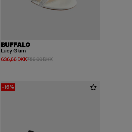
BUFFALO
Lucy Glam
Nuværende pris: 636,66 DKK
Kampagnepris: 786,00 DKK
636,66 DKK
786,00 DKK
-16%