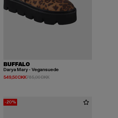
BUFFALO
Darya Mary - Vegansuede
Nuværende pris: 549,50 DKK
Kampagnepris: 785,00 DKK
549,50 DKK
785,00 DKK
-20%