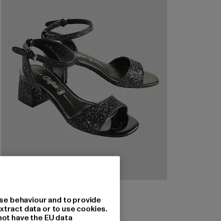
BUFFALO
Rainelle
se behaviour and to provide
xtract data or to use cookies.
Nuværende pris: 586,81 DKK
Kampagnepris: 707,00 DKK
586,81 DKK
707,00 DKK
not have the EU data