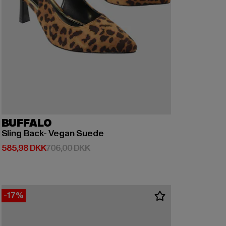
BUFFALO
Sling Back- Vegan Suede
Nuværende pris: 585,98 DKK
Kampagnepris: 706,00 DKK
585,98 DKK
706,00 DKK
-17%