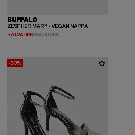
BUFFALO
ZESPHER MARY - VEGAN NAPPA
Nuværende pris: 570,24 DKK
Kampagnepris: 864,00 DKK
570,24 DKK
864,00 DKK
-33%