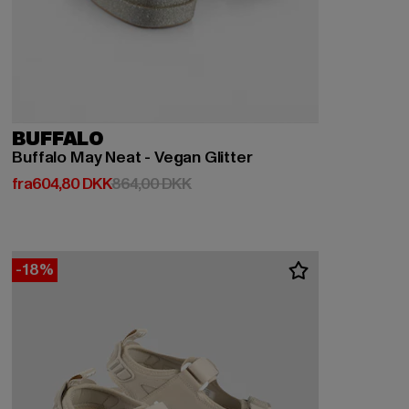
BUFFALO
Buffalo May Neat - Vegan Glitter
Nuværende pris: Fra 604,80 DKK
Kampagnepris: 864,00 DKK
fra
604,80 DKK
864,00 DKK
-18%