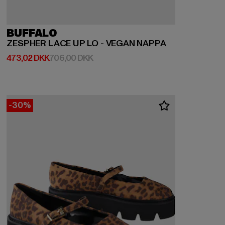
BUFFALO
ZESPHER LACE UP LO - VEGAN NAPPA
Nuværende pris: 473,02 DKK
Kampagnepris: 706,00 DKK
473,02 DKK
706,00 DKK
-30%