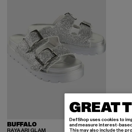
GREAT T
DefShop uses cookies to imp
BUFFALO
and measure interest-based c
RAYA ARI GLAM
This may also include the pr