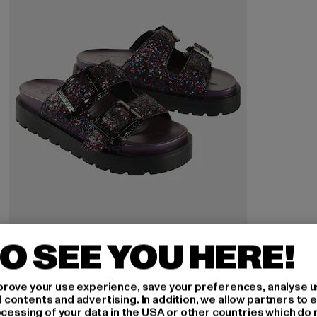
O SEE YOU HERE!
BUFFALO
Raya Ari Glam
rove your use experience, save your preferences, analyse u
ontents and advertising. In addition, we allow partners to e
Nuværende pris: 502,40 DKK
Kampagnepris: 628,00 DKK
502,40 DKK
628,00 DKK
ocessing of your data in the USA or other countries which do 