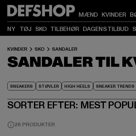
MÆND
KVINDER
B
NY
TØJ
SKO
TILBEHØR
DAGENS TILBUD
KVINDER
SKO
SANDALER
SANDALER TIL 
SNEAKERS
STØVLER
HIGH HEELS
SNEAKER TRENDS
SORTER EFTER:
MEST POPU
26 PRODUKTER