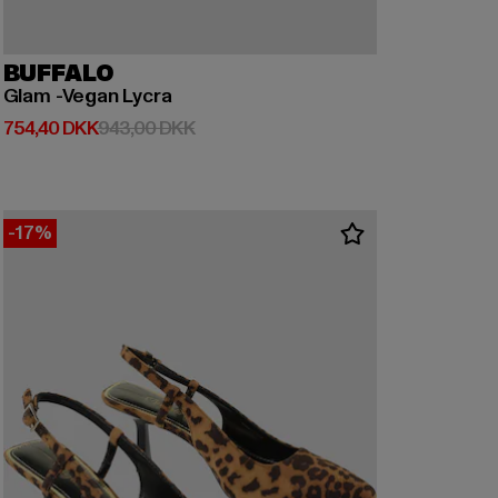
BUFFALO
Glam -Vegan Lycra
Nuværende pris: 754,40 DKK
Kampagnepris: 943,00 DKK
754,40 DKK
943,00 DKK
-17%