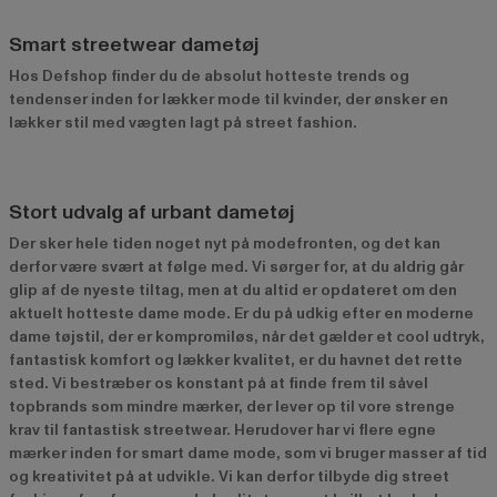
Smart streetwear dametøj
Hos Defshop finder du de absolut hotteste trends og
tendenser inden for lækker mode til kvinder, der ønsker en
lækker stil med vægten lagt på street fashion.
Stort udvalg af urbant dametøj
Der sker hele tiden noget nyt på modefronten, og det kan
derfor være svært at følge med. Vi sørger for, at du aldrig går
glip af de nyeste tiltag, men at du altid er opdateret om den
aktuelt hotteste dame mode. Er du på udkig efter en moderne
dame tøjstil, der er kompromiløs, når det gælder et cool udtryk,
fantastisk komfort og lækker kvalitet, er du havnet det rette
sted. Vi bestræber os konstant på at finde frem til såvel
topbrands som mindre mærker, der lever op til vore strenge
krav til fantastisk streetwear. Herudover har vi flere egne
mærker inden for smart dame mode, som vi bruger masser af tid
og kreativitet på at udvikle. Vi kan derfor tilbyde dig street