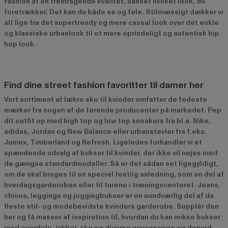
fashion af en fremragende kvalitet, uanset hvilket look, du
foretrækker. Det kan du både se og føle. Stilmæssigt dækker vi
alt lige fra det supertrendy og mere casual look over det enkle
og klassiske urbanlook til et mere oprindeligt og autentisk hip
hop look.
Find dine street fashion favoritter til damer her
Vort sortiment af lækre sko til kvinder omfatter de fedeste
mærker fra nogen af de førende producenter på markedet. Pep
dit outfit op med high top og low top sneakers fra bl.a. Nike,
adidas, Jordan og New Balance eller urbanstøvler fra f.eks.
Jumex, Timberland og Refresh. Ligeledes forhandler vi et
spændende udvalg af bukser til kvinder, der ikke vil nøjes med
de gængse standardmodeller. Så er det sådan set ligegyldigt,
om de skal bruges til en speciel festlig anledning, som en del af
hverdagsgarderoben eller til turene i træningscenteret. Jeans,
chinos, leggings og joggingbukser er en uundværlig del af de
fleste stil- og modebevidste kvinders garderobe. Supplér den
her og få masser af inspiration til, hvordan du kan mikse bukser
med overdele, jakker, sko og diverse accessoires og derved