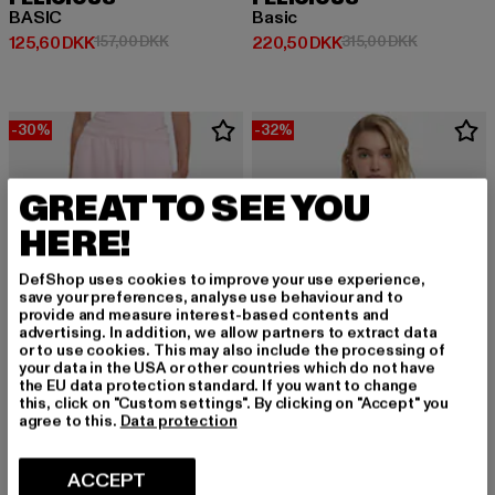
BASIC
Basic
Nuværende pris: 125,60 DKK
Kampagnepris: 157,00 DKK
Nuværende pris: 220,50 DKK
Kampagnepr
125,60 DKK
157,00 DKK
220,50 DKK
315,00 DKK
-30%
-32%
GREAT TO SEE YOU
HERE!
DefShop uses cookies to improve your use experience,
save your preferences, analyse use behaviour and to
provide and measure interest-based contents and
advertising. In addition, we allow partners to extract data
or to use cookies. This may also include the processing of
your data in the USA or other countries which do not have
the EU data protection standard. If you want to change
this, click on "Custom settings". By clicking on "Accept" you
agree to this.
Data protection
FELICIOUS
FELICIOUS
ACCEPT
Basic
BASIC