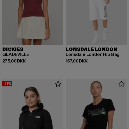
DICKIES
LONSDALE LONDON
GLADEVILLE
Lonsdale London Hip Bag
Nuværende pris: 275,00 DKK
Nuværende pris: 157,00 DKK
275,00 DKK
157,00 DKK
-11%