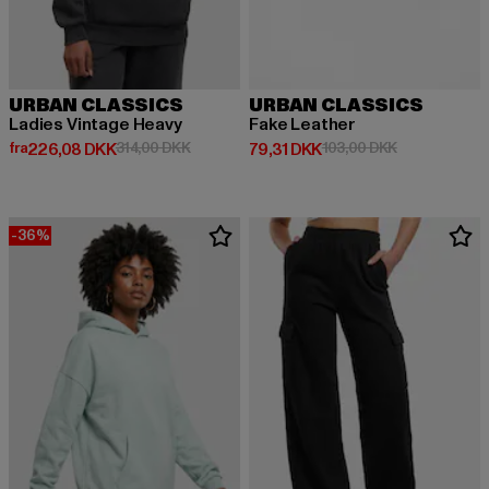
URBAN CLASSICS
URBAN CLASSICS
Ladies Vintage Heavy
Fake Leather
Nuværende pris: Fra 226,08 DKK
Kampagnepris: 314,00 DKK
Nuværende pris: 79,31 DKK
Kampagnepris
fra
226,08 DKK
314,00 DKK
79,31 DKK
103,00 DKK
-36%