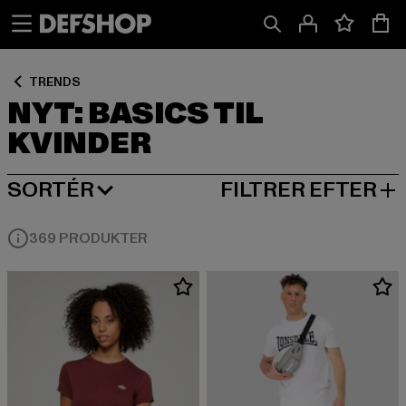
Spring
Spring
Spring
til
til
til
Indhold
Sidefod
Produktgitter
TRENDS
NYT: BASICS TIL
KVINDER
SORTÉR
FILTRER EFTER
NY I
369 PRODUKTER