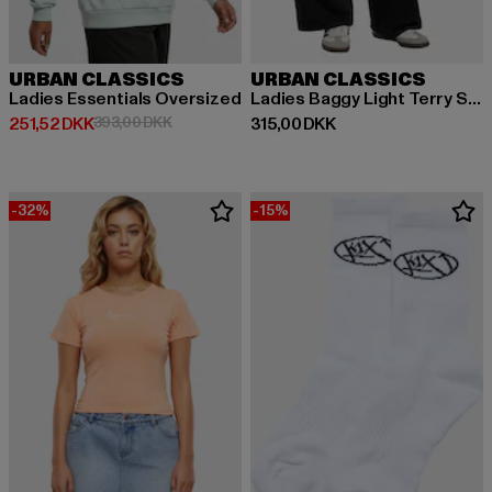
URBAN CLASSICS
URBAN CLASSICS
Ladies Essentials Oversized
Ladies Baggy Light Terry Sweat Pants
Nuværende pris: 251,52 DKK
Kampagnepris: 393,00 DKK
Nuværende pris: 315,00 DKK
251,52 DKK
393,00 DKK
315,00 DKK
-32%
-15%