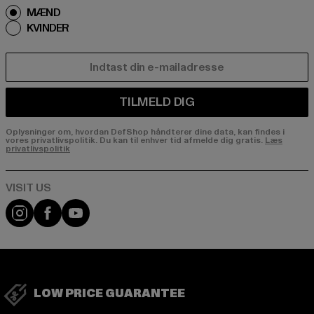
MÆND
KVINDER
E-MAIL
TILMELD DIG
Oplysninger om, hvordan DefShop håndterer dine data, kan findes i
vores privatlivspolitik. Du kan til enhver tid afmelde dig gratis.
Læs
privatlivspolitik
Visit our Instagram page:
Visit our Facebook page:
Visit our YouTube channel:
LOW PRICE GUARANTEE