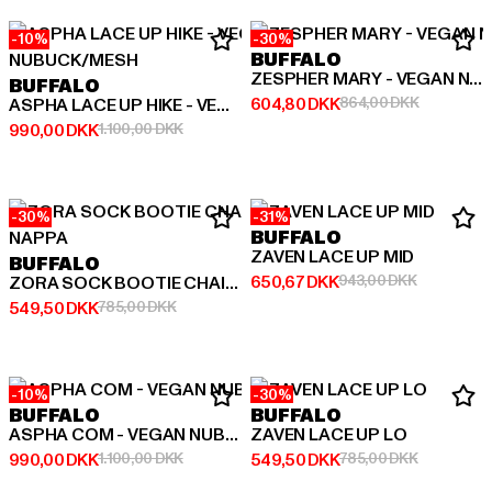
-10%
-30%
BUFFALO
ZESPHER MARY - VEGAN NAPPA
BUFFALO
Nuværende pris: 604,80 DKK
Kampagnep
604,80 DKK
864,00 DKK
ASPHA LACE UP HIKE - VEGAN NUBUCK/MESH
Nuværende pris: 990,00 DKK
Kampagnepris: 1.100,00 DKK
990,00 DKK
1.100,00 DKK
-30%
-31%
BUFFALO
ZAVEN LACE UP MID
BUFFALO
Nuværende pris: 650,67 DKK
Kampagnepr
650,67 DKK
943,00 DKK
ZORA SOCK BOOTIE CHAIN - VEGAN NAPPA
Nuværende pris: 549,50 DKK
Kampagnepris: 785,00 DKK
549,50 DKK
785,00 DKK
-10%
-30%
BUFFALO
BUFFALO
ASPHA COM - VEGAN NUBUCK
ZAVEN LACE UP LO
Nuværende pris: 990,00 DKK
Kampagnepris: 1.100,00 DKK
Nuværende pris: 549,50 DKK
Kampagnep
990,00 DKK
1.100,00 DKK
549,50 DKK
785,00 DKK