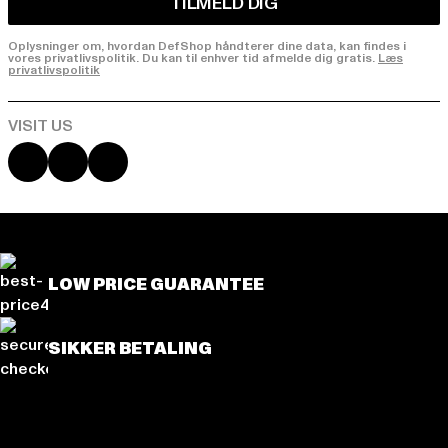
TILMELD DIG
Oplysninger om, hvordan DefShop håndterer dine data, kan findes i
vores privatlivspolitik. Du kan til enhver tid afmelde dig gratis.
Læs
privatlivspolitik
Visit our Instagram page:
Visit our Facebook page:
Visit our YouTube channel:
LOW PRICE GUARANTEE
SIKKER BETALING