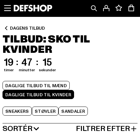
Spring
Spring
Spring
til
til
til
Indhold
Sidefod
Produktgitter
DAGENS TILBUD
TILBUD: SKO TIL
KVINDER
19
47
14
timer
minutter
sekunder
DAGLIGE TILBUD TIL MÆND
DAGLIGE TILBUD TIL KVINDER
SNEAKERS
STØVLER
SANDALER
SORTÉR
FILTRER EFTER
MEST POPULÆRE