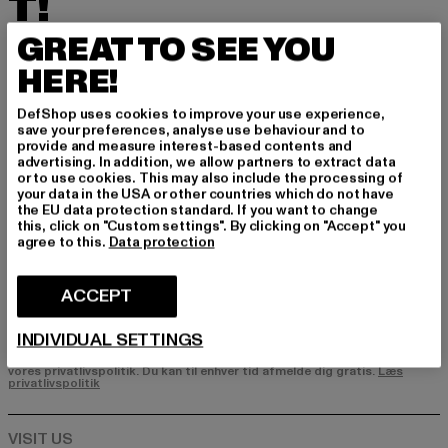
T!
GREAT TO SEE YOU
Tilmeld dig vores nyhedsbrev her og modtag f
remtidige oplysninger om aktuelle trends, tilbu
HERE!
d og kuponer fra DefShop via e-mail!
DefShop uses cookies to improve your use experience,
save your preferences, analyse use behaviour and to
provide and measure interest-based contents and
Hvilke produkter er du interesseret i?
advertising. In addition, we allow partners to extract data
or to use cookies. This may also include the processing of
MÆND
your data in the USA or other countries which do not have
KVINDER
the EU data protection standard. If you want to change
this, click on "Custom settings". By clicking on "Accept" you
agree to this.
Data protection
E-MAIL
ACCEPT
TILMELD DIG
INDIVIDUAL SETTINGS
Oplysninger om, hvordan DefShop håndterer dine data, kan findes i
vores privatlivspolitik. Du kan til enhver tid afmelde dig gratis.
Læs
privatlivspolitik