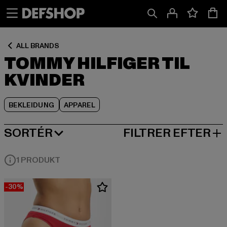
Spring
Spring
Spring
til
til
til
Indhold
Sidefod
Produktgitter
ALL BRANDS
TOMMY HILFIGER TIL
KVINDER
BEKLEIDUNG
APPAREL
SORTÉR
FILTRER EFTER
MEST POPULÆRE
1 PRODUKT
-30%