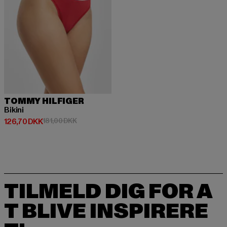
TOMMY HILFIGER
Bikini
Nuværende pris: 126,70 DKK
Kampagnepris: 181,00 DKK
126,70 DKK
181,00 DKK
TILMELD DIG FOR A
T BLIVE INSPIRERE