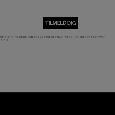
TILMELD DIG
rer dine data, kan findes i vores privatlivspolitik. Du kan til enhver
olitik
ge:
ok page:
ouTube channel: