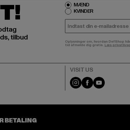
T!
MÆND
KVINDER
E-MAIL
odtag
ds, tilbud
Oplysninger om, hvordan DefShop håndte
tid afmelde dig gratis.
Læs privatlivsp
Visit our Instagram pa
Visit our Facebo
Visit our Y
R BETALING