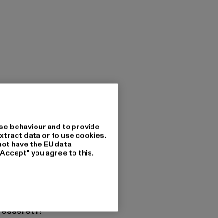
se behaviour and to provide
xtract data or to use cookies.
not have the EU data
"Accept" you agree to this.
resseret i?