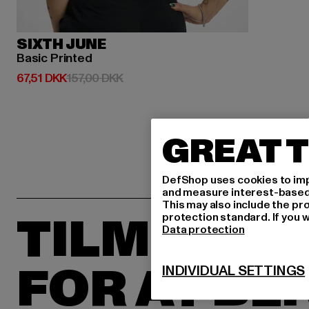
SIXTH JUNE
Basic Printed
Nuværende pris: 67,51 DKK
Kampagnepris: 157,00 DKK
67,51 DKK
157,00 DKK
GREAT T
DefShop uses cookies to imp
and measure interest-based c
This may also include the pr
TILMELD D
protection standard. If you w
Data protection
FOR AT BL
INDIVIDUAL SETTINGS