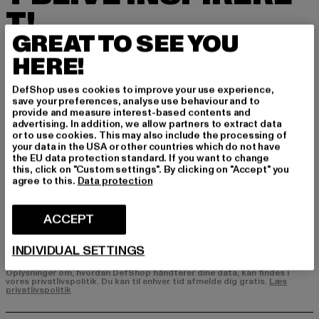
T!
GREAT TO SEE YOU
Tilmeld dig vores nyhedsbrev her og modtag f
HERE!
remtidige oplysninger om aktuelle trends, tilbu
d og kuponer fra DefShop via e-mail!
DefShop uses cookies to improve your use experience,
save your preferences, analyse use behaviour and to
provide and measure interest-based contents and
advertising. In addition, we allow partners to extract data
Hvilke produkter er du interesseret i?
or to use cookies. This may also include the processing of
your data in the USA or other countries which do not have
MÆND
the EU data protection standard. If you want to change
KVINDER
this, click on "Custom settings". By clicking on "Accept" you
agree to this.
Data protection
E-MAIL
ACCEPT
TILMELD DIG
INDIVIDUAL SETTINGS
Oplysninger om, hvordan DefShop håndterer dine data, kan findes i
vores privatlivspolitik. Du kan til enhver tid afmelde dig gratis.
Læs
privatlivspolitik