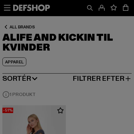
Spring
Spring
Spring
til
til
til
Indhold
Sidefod
Produktgitter
ALL BRANDS
ALIFE AND KICKIN TIL
KVINDER
APPAREL
SORTÉR
FILTRER EFTER
MEST POPULÆRE
1 PRODUKT
-51%