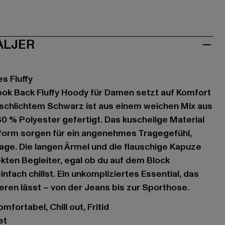
ALJER
s Fluffy
ok Back Fluffy Hoody für Damen setzt auf Komfort
in schlichtem Schwarz ist aus einem weichen Mix aus
 % Polyester gefertigt. Das kuschelige Material
form sorgen für ein angenehmes Tragegefühl,
Tage. Die langen Ärmel und die flauschige Kapuze
ten Begleiter, egal ob du auf dem Block
nfach chillst. Ein unkompliziertes Essential, das
ieren lässt – von der Jeans bis zur Sporthose.
mfortabel, Chill out, Fritid
et