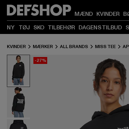
MÆND
KVINDER
B
NY
TØJ
SKO
TILBEHØR
DAGENS TILBUD
KVINDER
MÆRKER
ALL BRANDS
MISS TEE
AP
-27%