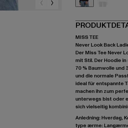
schwarz
weiß
PRODUKTDET
MISS TEE
Never Look Back Ladie
Der Miss Tee Never Lo
mit Stil. Der Hoodie 
70 % Baumwolle und 30
und die normale Pass
ideal für entspannte 
machen ihn zum perfek
unterwegs bist oder ei
sich vielseitig kombin
Anledning: Hverdag, Ko
type ærme: Langærm