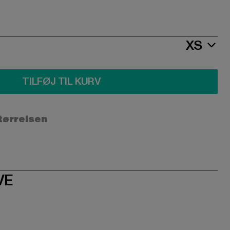
XS
TILFØJ TIL KURV
størrelsen
VE