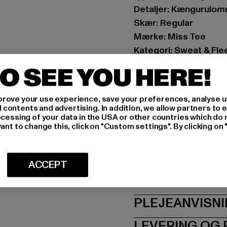
Detaljer: Kængurulomm
Skær: Regular
Mærke: Miss Tee
Kategori: Sweat & Fle
Farve: schwarz
O SEE YOU HERE!
Producentens farve: 
Materialesammensætn
rove your use experience, save your preferences, analyse u
Art.nr: MST251-0000
ontents and advertising. In addition, we allow partners to e
ocessing of your data in the USA or other countries which do 
ant to change this, click on "Custom settings". By clicking on 
Producent: TB Intern
Dr.-Robert-Murjahn-S
ACCEPT
STØRRELSE
PLEJEANVISN
LEVERING OG