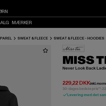
Spring
Spring
til
til
ØRN
Indhold
Sidefod
(Tryk
(Tryk
SALG
MÆRKER
på
på
Enter)
Enter)
PAREL
SWEAT & FLEECE
SWEAT & FLEECE - HOODIES
MISS T
Never Look Back Ladie
Nuværende pris: 
229,22 DKK
inkl. mom
30-dages bedste pris**: 2
Levering med det sa