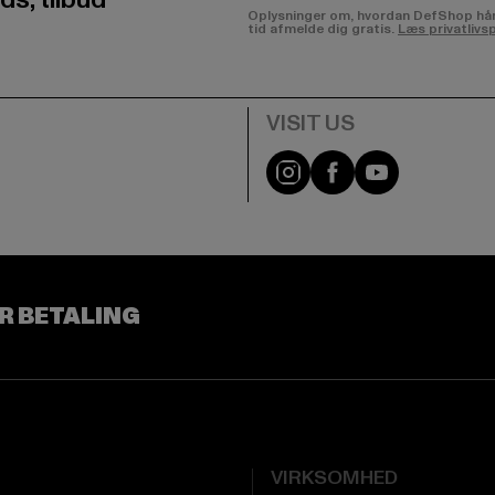
Oplysninger om, hvordan DefShop håndte
tid afmelde dig gratis.
Læs privatlivsp
Visit our Instagram pa
Visit our Facebo
Visit our Y
R BETALING
VIRKSOMHED