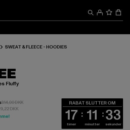
SWEAT & FLEECE - HOODIES
EE
s Fluffy
229,22 DKK
Kampagnepris: 314,00 DKK
s
314,00 DKK
RABAT SLUTTER OM
29,22 DKK
17
11
33
mme!
timer
minutter
sekunder