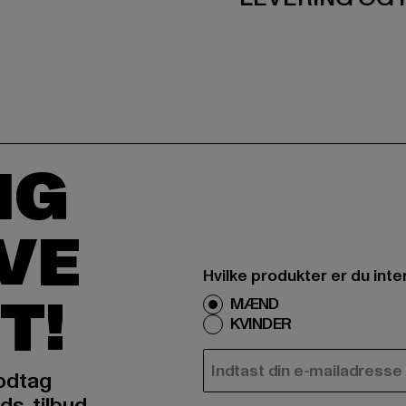
IG
IVE
Hvilke produkter er du inte
T!
MÆND
KVINDER
E-MAIL
odtag
ds, tilbud