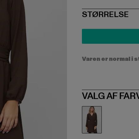
SIZE
STØRRELSE
Varen er normal i 
VALG AF FAR
braun