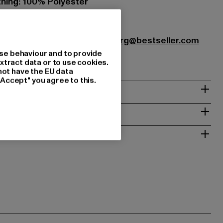
ing: 100% Polyester
75
 Textilhandels GmbH |
hamburg@bestseller.com
se behaviour and to provide
22457 Hamburg | DE
xtract data or to use cookies.
not have the EU data
"Accept" you agree to this.
INGER
 RETURNERING