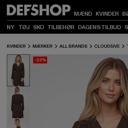
MÆND
KVINDER
B
NY
TØJ
SKO
TILBEHØR
DAGENS TILBUD
KVINDER
MÆRKER
ALL BRANDS
CLOUD5IVE
-33%