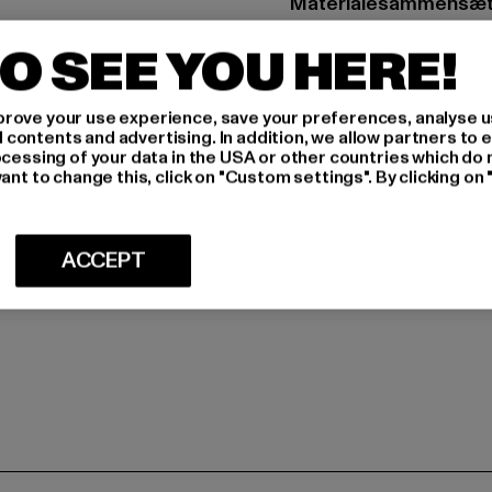
Materialesammensætn
Art.nr: 25106012-000
O SEE YOU HERE!
Producent: Bestseller
rove your use experience, save your preferences, analyse u
Modering 1,Haus A | 
ontents and advertising. In addition, we allow partners to e
ocessing of your data in the USA or other countries which do 
ant to change this, click on "Custom settings". By clicking on 
STØRRELSE
PLEJEANVISN
ACCEPT
LEVERING OG