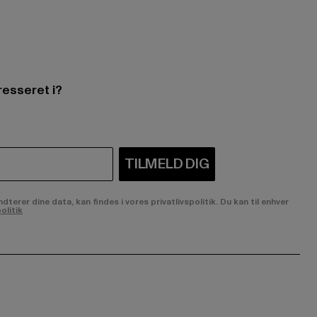
resseret i?
TILMELD DIG
rer dine data, kan findes i vores privatlivspolitik. Du kan til enhver
olitik
ge:
ok page:
ouTube channel: