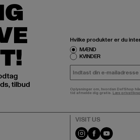
IG
IVE
Hvilke produkter er du inte
T!
MÆND
KVINDER
E-MAIL
odtag
ds, tilbud
Oplysninger om, hvordan DefShop håndte
tid afmelde dig gratis.
Læs privatlivsp
Visit our Instagram pa
Visit our Facebo
Visit our Y