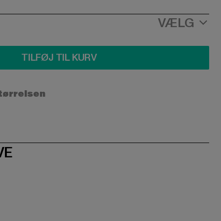
VÆLG
TILFØJ TIL KURV
størrelsen
VE