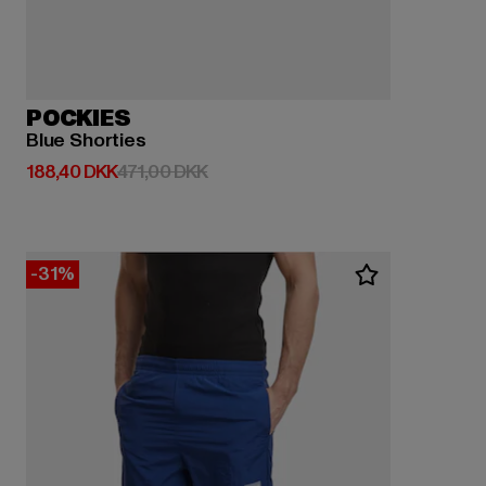
POCKIES
Blue Shorties
Nuværende pris: 188,40 DKK
Kampagnepris: 471,00 DKK
188,40 DKK
471,00 DKK
-31%