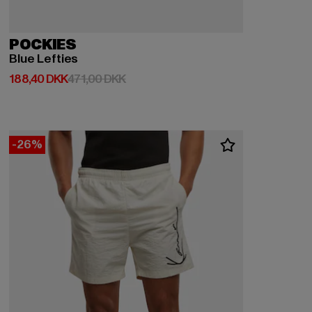
POCKIES
Blue Lefties
Nuværende pris: 188,40 DKK
Kampagnepris: 471,00 DKK
188,40 DKK
471,00 DKK
-26%