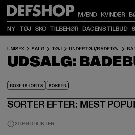
MÆND
KVINDER
B
NY
TØJ
SKO
TILBEHØR
DAGENS TILBUD
UNISEX
SALG
TØJ
UNDERTØJ/BADETØJ
BA
UDSALG: BADE
BOXERSHORTS
SOKKER
SORTER EFTER:
MEST POPU
20 PRODUKTER