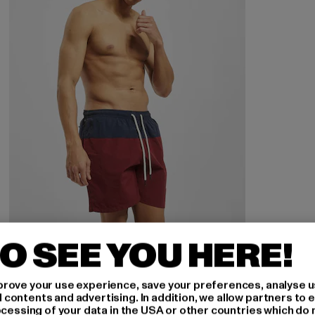
O SEE YOU HERE!
URBAN CLASSICS
Block Swim
rove your use experience, save your preferences, analyse u
ontents and advertising. In addition, we allow partners to e
Nuværende pris: 169,92 DKK
Kampagnepris: 236,00 DKK
169,92 DKK
236,00 DKK
ocessing of your data in the USA or other countries which do 