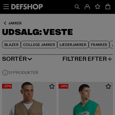
Spring
Spring
Spring
til
til
til
Indhold
Sidefod
Produktgitter
JAKKER
UDSALG: VESTE
BLAZER
COLLEGE JAKKER
LÆDERJAKKER
FRAKKER
J
SORTÉR
FILTRER EFTER
MEST POPULÆRE
31 PRODUKTER
-25%
-34%