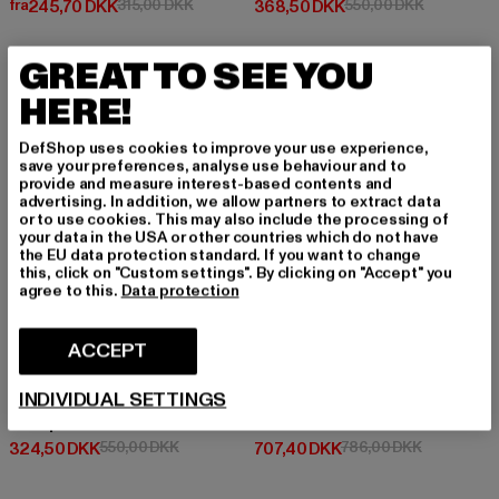
Nuværende pris: Fra 245,70 DKK
Kampagnepris: 315,00 DKK
Nuværende pris: 368,50 DKK
Kampagnep
fra
245,70 DKK
315,00 DKK
368,50 DKK
550,00 DKK
GREAT TO SEE YOU
-41%
-10%
HERE!
DefShop uses cookies to improve your use experience,
save your preferences, analyse use behaviour and to
provide and measure interest-based contents and
advertising. In addition, we allow partners to extract data
or to use cookies. This may also include the processing of
your data in the USA or other countries which do not have
the EU data protection standard. If you want to change
this, click on "Custom settings". By clicking on "Accept" you
agree to this.
Data protection
ACCEPT
INDIVIDUAL SETTINGS
URBAN CLASSICS
PEGADOR
Sherpa
Zito
Nuværende pris: 324,50 DKK
Kampagnepris: 550,00 DKK
Nuværende pris: 707,40 DKK
Kampagnepr
324,50 DKK
550,00 DKK
707,40 DKK
786,00 DKK