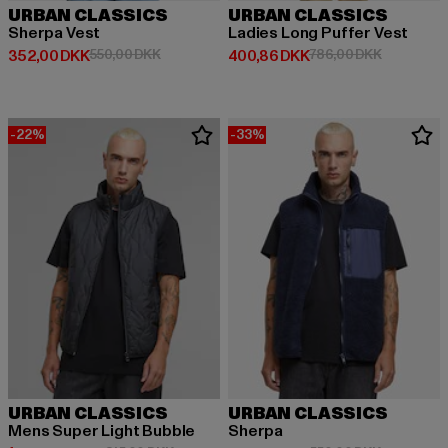
URBAN CLASSICS
URBAN CLASSICS
Sherpa Vest
Ladies Long Puffer Vest
Nuværende pris: 352,00 DKK
Kampagnepris: 550,00 DKK
Nuværende pris: 400,86 DKK
Kampagnep
352,00 DKK
550,00 DKK
400,86 DKK
786,00 DKK
-22%
-33%
URBAN CLASSICS
URBAN CLASSICS
Mens Super Light Bubble
Sherpa