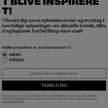
T BLIVE INSPIRERE
T!
Tilmeld dig vores nyhedsbrev her og modtag f
remtidige oplysninger om aktuelle trends, tilbu
d og kuponer fra DefShop via e-mail!
Hvilke produkter er du interesseret i?
MÆND
KVINDER
E-MAIL
TILMELD DIG
Oplysninger om, hvordan DefShop håndterer dine data, kan findes i
vores privatlivspolitik. Du kan til enhver tid afmelde dig gratis.
Læs
privatlivspolitik