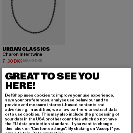
URBAN CLASSICS
Charon Intertwine
Nuværende pris: 71,00 DKK
Kampagnepris: 142,00 DKK
71,00 DKK
142,00 DKK
GREAT TO SEE YOU
HERE!
DefShop uses cookies to improve your use experience,
TILMELD DIG FOR A
save your preferences, analyse use behaviour and to
provide and measure interest-based contents and
T BLIVE INSPIRERE
advertising. In addition, we allow partners to extract data
or to use cookies. This may also include the processing of
your data in the USA or other countries which do not have
T!
the EU data protection standard. If you want to change
this, click on "Custom settings". By clicking on "Accept" you