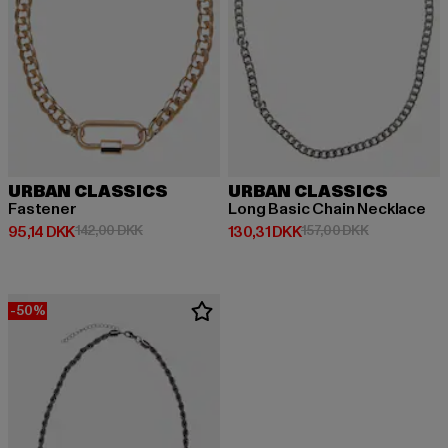
URBAN CLASSICS
URBAN CLASSICS
Fastener
Long Basic Chain Necklace
Nuværende pris: 95,14 DKK
Kampagnepris: 142,00 DKK
Nuværende pris: 130,31 DKK
Kampagnepri
95,14 DKK
142,00 DKK
130,31 DKK
157,00 DKK
-50%