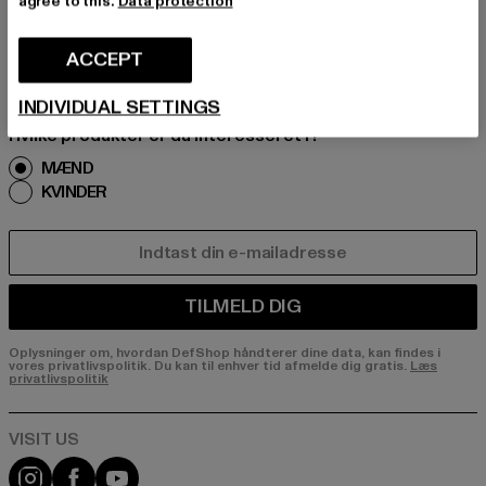
agree to this.
Data protection
Tilmeld dig vores nyhedsbrev her og modtag f
remtidige oplysninger om aktuelle trends, tilbu
ACCEPT
d og kuponer fra DefShop via e-mail!
INDIVIDUAL SETTINGS
Hvilke produkter er du interesseret i?
MÆND
KVINDER
E-MAIL
TILMELD DIG
Oplysninger om, hvordan DefShop håndterer dine data, kan findes i
vores privatlivspolitik. Du kan til enhver tid afmelde dig gratis.
Læs
privatlivspolitik
Visit our Instagram page:
Visit our Facebook page:
Visit our YouTube channel: