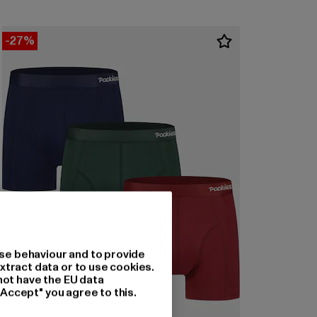
-27%
se behaviour and to provide
xtract data or to use cookies.
not have the EU data
"Accept" you agree to this.