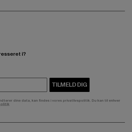
resseret i?
TILMELD DIG
rer dine data, kan findes i vores privatlivspolitik. Du kan til enhver
olitik