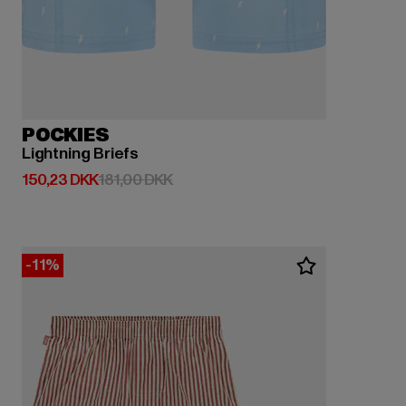
POCKIES
Lightning Briefs
Nuværende pris: 150,23 DKK
Kampagnepris: 181,00 DKK
150,23 DKK
181,00 DKK
-11%