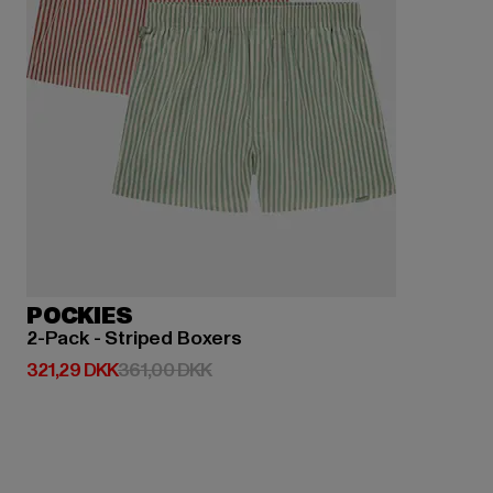
POCKIES
2-Pack - Striped Boxers
Nuværende pris: 321,29 DKK
Kampagnepris: 361,00 DKK
321,29 DKK
361,00 DKK