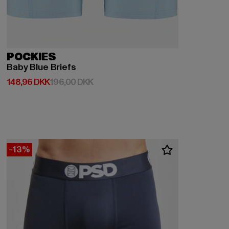
POCKIES
Baby Blue Briefs
Nuværende pris: 148,96 DKK
Kampagnepris: 196,00 DKK
148,96 DKK
196,00 DKK
-13%