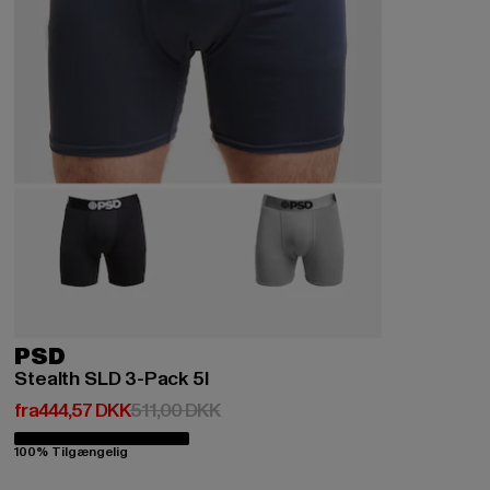
PSD
Stealth SLD 3-Pack 5I
Nuværende pris: Fra 444,57 DKK
Kampagnepris: 511,00 DKK
fra
444,57 DKK
511,00 DKK
100% Tilgængelig