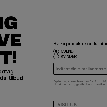
IG
IVE
Hvilke produkter er du inte
T!
MÆND
KVINDER
E-MAIL
odtag
ds, tilbud
Oplysninger om, hvordan DefShop håndte
tid afmelde dig gratis.
Læs privatlivsp