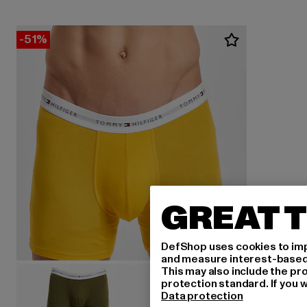
-51%
GREAT T
DefShop uses cookies to imp
and measure interest-based c
This may also include the pr
protection standard. If you w
Data protection