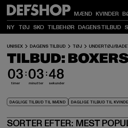
MÆND
KVINDER
B
NY
TØJ
SKO
TILBEHØR
DAGENS TILBUD
UNISEX
DAGENS TILBUD
TØJ
UNDERTØJ/BADE
TILBUD: BOXER
03
03
47
timer
minutter
sekunder
DAGLIGE TILBUD TIL MÆND
DAGLIGE TILBUD TIL KVIND
SORTER EFTER:
MEST POPU