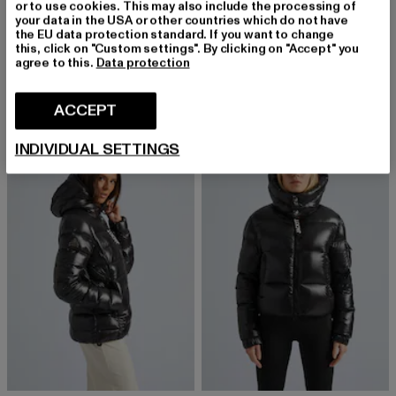
TOMMY JEANS
or to use cookies. This may also include the processing of
your data in the USA or other countries which do not have
Signature Modern
JACK1T
the EU data protection standard. If you want to change
Nuværende pris: 794,88 DKK
Kampagnepris: 1.728,00 DKK
794,88 DKK
1.728,00 DKK
FRONT RUNNER
this, click on "Custom settings". By clicking on "Accept" you
agree to this.
Data protection
Nuværende pris: 2.414,90 DKK
Kampagn
2.414,90 DKK
2.945,00 DKK
ACCEPT
-17%
-19%
INDIVIDUAL SETTINGS