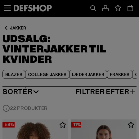
Spring
Spring
Spring
til
til
til
Indhold
Sidefod
Produktgitter
JAKKER
UDSALG:
VINTERJAKKER TIL
KVINDER
BLAZER
COLLEGE JAKKER
LÆDERJAKKER
FRAKKER
O
SORTÉR
FILTRER EFTER
MEST POPULÆRE
22 PRODUKTER
-59%
-11%