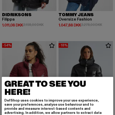
DIDRIKSONS
TOMMY JEANS
Filippa
Oversize Fashion
Nuværende pris: 1.011,08 DKK
Kampagnepris: 2.198,00 DKK
Nuværende pris: 1.047,88 DKK
Kampagn
1.011,08 DKK
2.198,00 DKK
1.047,88 DKK
2.278,00 DKK
-54%
-18%
GREAT TO SEE YOU
HERE!
DefShop uses cookies to improve your use experience,
save your preferences, analyse use behaviour and to
provide and measure interest-based contents and
advertising. In addition, we allow partners to extract data