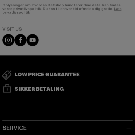
Oplysninger om, hvordan DefShop håndterer dine data, kan findes i
vores privatlivspolitik. Du kan til enhver tid afmelde dig gratis.
Læs
privatlivspolitik
Visit our Instagram page:
Visit our Facebook page:
Visit our YouTube channel:
LOW PRICE GUARANTEE
SIKKER BETALING