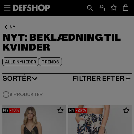
Spring
Spring
Spring
til
til
til
Indhold
Sidefod
Produktgitter
NY
NYT: BEKLÆDNING TIL
KVINDER
ALLE NYHEDER
TRENDS
SORTÉR
FILTRER EFTER
NY I
8 PRODUKTER
NY
-13%
NY
-26%