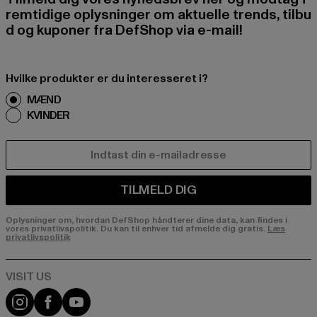
remtidige oplysninger om aktuelle trends, tilbu
d og kuponer fra DefShop via e-mail!
Hvilke produkter er du interesseret i?
MÆND
KVINDER
E-MAIL
TILMELD DIG
Oplysninger om, hvordan DefShop håndterer dine data, kan findes i
vores privatlivspolitik. Du kan til enhver tid afmelde dig gratis.
Læs
privatlivspolitik
Visit our Instagram page:
Visit our Facebook page:
Visit our YouTube channel: