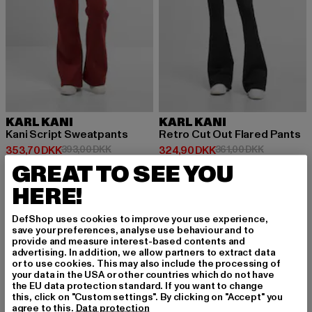
KARL KANI
KARL KANI
Kani Script Sweatpants
Retro Cut Out Flared Pants
Nuværende pris: 353,70 DKK
Kampagnepris: 393,00 DKK
Nuværende pris: 324,90 DKK
Kampagnepr
353,70 DKK
393,00 DKK
324,90 DKK
361,00 DKK
GREAT TO SEE YOU
HERE!
NY
-12%
NY
-23%
DefShop uses cookies to improve your use experience,
save your preferences, analyse use behaviour and to
provide and measure interest-based contents and
advertising. In addition, we allow partners to extract data
or to use cookies. This may also include the processing of
your data in the USA or other countries which do not have
the EU data protection standard. If you want to change
this, click on "Custom settings". By clicking on "Accept" you
agree to this.
Data protection