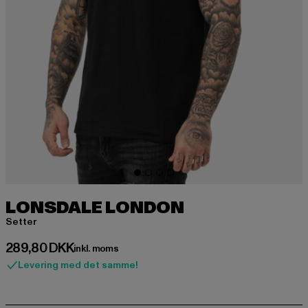
LONSDALE LONDON
Setter
Nuværende pris: 289,80 DKK
289,80 DKK
inkl. moms
Levering med det samme!