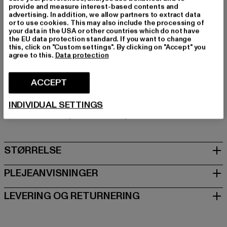
Skær: Regular
provide and measure interest-based contents and
advertising. In addition, we allow partners to extract data
Mærke: Lonsdale London
or to use cookies. This may also include the processing of
Kategori: Poloshirts
your data in the USA or other countries which do not have
the EU data protection standard. If you want to change
Farve: schwarz
this, click on "Custom settings". By clicking on "Accept" you
Producentens farve: black/white
agree to this.
Data protection
Materialesammensætning: 100% Bomuld
Art.nr: LL117546-00826
ACCEPT
Producent: Punch GmbH |
info@punch-gmbh.de
INDIVIDUAL SETTINGS
Im Taubental 15a | 41468 Neuss | DE
STØRRELSE
PLEJEANVISNINGER
LEVERING OG RETURNERING