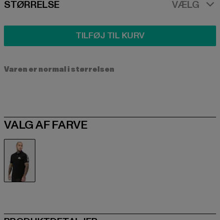
SIZE
STØRRELSE
VÆLG
TILFØJ TIL KURV
Varen er normal i størrelsen
VALG AF FARVE
schwarz