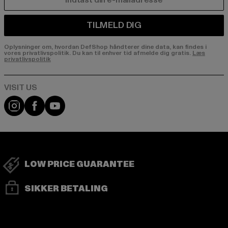
E-MAIL
TILMELD DIG
Oplysninger om, hvordan DefShop håndterer dine data, kan findes i
vores privatlivspolitik. Du kan til enhver tid afmelde dig gratis.
Læs
privatlivspolitik
Visit our Instagram page:
Visit our Facebook page:
Visit our YouTube channel:
LOW PRICE GUARANTEE
SIKKER BETALING