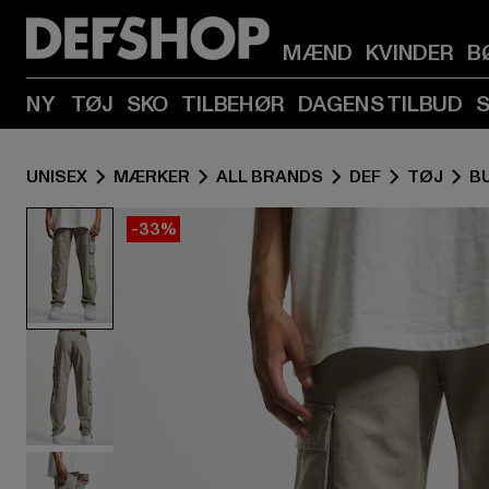
MÆND
KVINDER
B
NY
TØJ
SKO
TILBEHØR
DAGENS TILBUD
UNISEX
MÆRKER
ALL BRANDS
DEF
TØJ
B
-33%