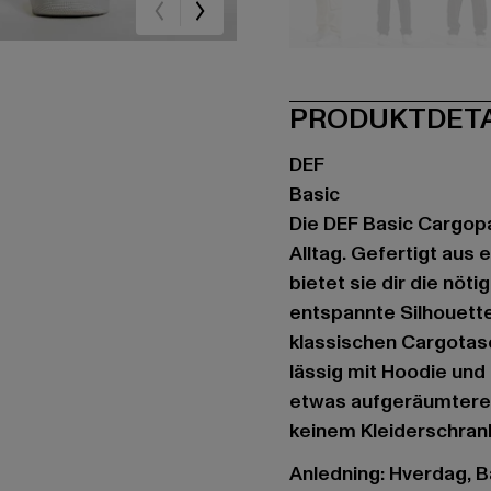
beige
schwarz
br
PRODUKTDET
DEF
Basic
Die DEF Basic Cargopan
Alltag. Gefertigt aus
bietet sie dir die nöt
entspannte Silhouett
klassischen Cargotas
lässig mit Hoodie und
etwas aufgeräumteren 
keinem Kleiderschrank
Anledning: Hverdag, B