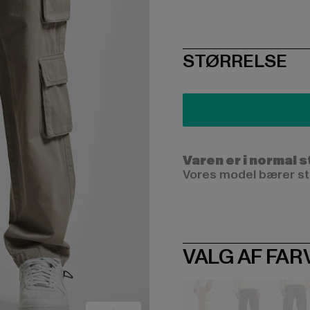
SIZE
STØRRELSE
Varen er i normal 
Vores model bærer stø
VALG AF FAR