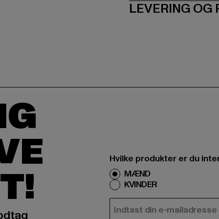
LEVERING OG
IG
IVE
Hvilke produkter er du inte
T!
MÆND
KVINDER
E-MAIL
odtag