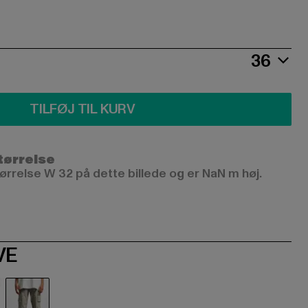
36
TILFØJ TIL KURV
størrelse
rrelse W 32 på dette billede og er NaN m høj.
VE