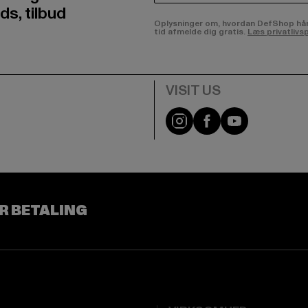
ds, tilbud
Oplysninger om, hvordan DefShop håndte
tid afmelde dig gratis.
Læs privatlivsp
Visit our Instagram pa
Visit our Facebo
Visit our Y
R BETALING