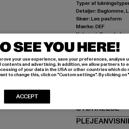
Typer af lukningstyper:
Detaljer: Baglomme, 
Skær: Løs pasform
Mærke: DEF
Kategori: Cargobukse
O SEE YOU HERE!
Farve: grau
Producentens farve: 
Materialesammensæt
rove your use experience, save your preferences, analyse u
ontents and advertising. In addition, we allow partners to e
Art.nr: DFCP049-0011
ocessing of your data in the USA or other countries which do 
ant to change this, click on "Custom settings". By clicking on 
Producent: TB Intern
Dr.-Robert-Murjahn-S
ACCEPT
STØRRELSE
PLEJEANVISN