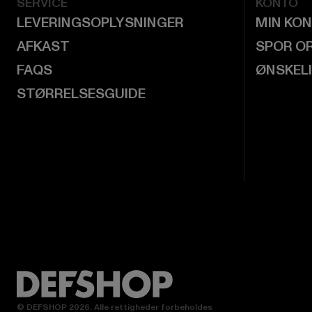
SERVICE
KONTO
LEVERINGSOPLYSNINGER
MIN KO
AFKAST
SPOR O
FAQS
ØNSKEL
STØRRELSESGUIDE
© DEFSHOP 2026. Alle rettigheder forbeholdes